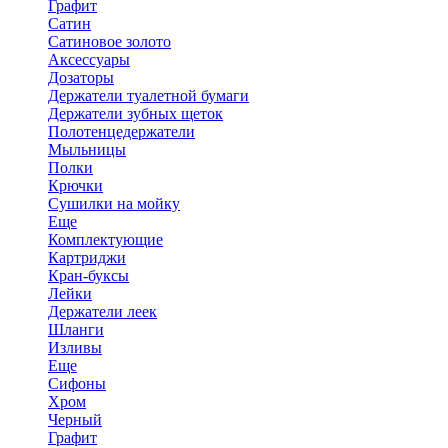
Графит
Сатин
Сатиновое золото
Аксессуары
Дозаторы
Держатели туалетной бумаги
Держатели зубных щеток
Полотенцедержатели
Мыльницы
Полки
Крючки
Сушилки на мойку
Еще
Комплектующие
Картриджи
Кран-буксы
Лейки
Держатели леек
Шланги
Изливы
Еще
Сифоны
Хром
Черный
Графит