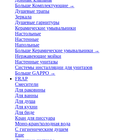
Больше Комплектующие
→
Душевые трапы
Зеркала
Душевые гарнитуры
Керамические умывальники
Настольные
Настенные
Напольные
Больше Керамические умывальники
→
Нержавеющие мойки
Настенные унитазы
Системы инсталляции для унитазов
Больше GAPPO
→
FRAP
Смесители
Для раковины
Для ванны
Для душа
Для кухни
Для биде
Кран для писсуара
Моно-кран/холодная вода
С гигиеническим душем
Еще