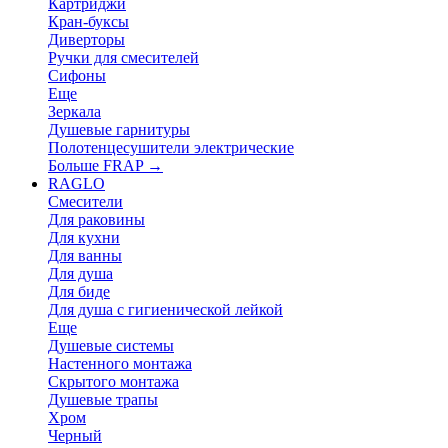
Картриджи
Кран-буксы
Диверторы
Ручки для смесителей
Сифоны
Еще
Зеркала
Душевые гарнитуры
Полотенцесушители электрические
Больше FRAP
→
RAGLO
Смесители
Для раковины
Для кухни
Для ванны
Для душа
Для биде
Для душа с гигиенической лейкой
Еще
Душевые системы
Настенного монтажа
Скрытого монтажа
Душевые трапы
Хром
Черный