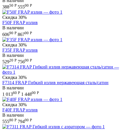
В наличии
50
Р
00
Р
388
555
Скидка
30%
F50F FRAP излив
В наличии
90
Р
00
Р
606
867
Скидка
30%
F35F FRAP излив
В наличии
20
Р
00
Р
529
756
Скидка
30%
F7314 FRAP Гибкий излив нержавеющая сталь/сатин
В наличии
60
Р
00
Р
1 013
1 448
Скидка
30%
F40F FRAP излив
В наличии
80
Р
00
Р
555
794