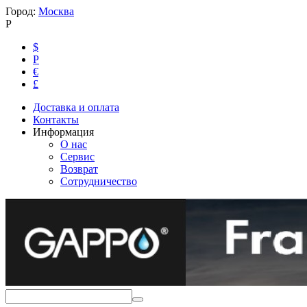
Город:
Москва
Р
$
Р
€
£
Доставка и оплата
Контакты
Информация
О нас
Сервис
Возврат
Сотрудничество