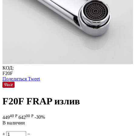
КОД:
F20F
Поделиться
Tweet
F20F FRAP излив
40
Р
00
Р
449
642
-30%
В наличии
+
−