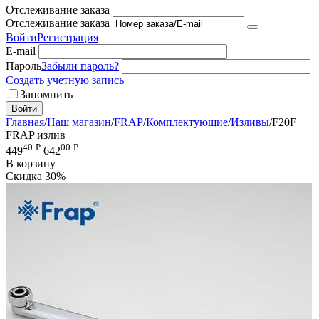
Отслеживание заказа
Отслеживание заказа
Войти
Регистрация
E-mail
Пароль
Забыли пароль?
Создать учетную запись
Запомнить
Войти
Главная
/
Наш магазин
/
FRAP
/
Комплектующие
/
Изливы
/
F20F
FRAP излив
40
Р
00
Р
449
642
В корзину
Скидка
30%