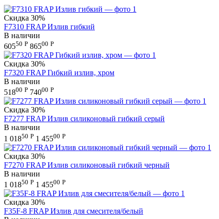
Скидка
30%
F7310 FRAP Излив гибкий
В наличии
50
Р
00
Р
605
865
Скидка
30%
F7320 FRAP Гибкий излив, хром
В наличии
00
Р
00
Р
518
740
Скидка
30%
F7277 FRAP Излив силиконовый гибкий серый
В наличии
50
Р
00
Р
1 018
1 455
Скидка
30%
F7270 FRAP Излив силиконовый гибкий черный
В наличии
50
Р
00
Р
1 018
1 455
Скидка
30%
F35F-8 FRAP Излив для смесителя/белый