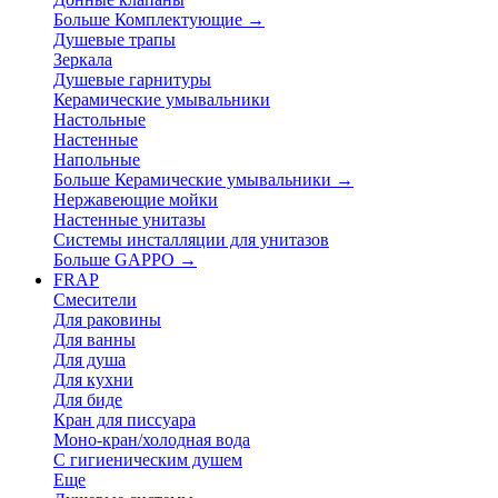
Больше Комплектующие
→
Душевые трапы
Зеркала
Душевые гарнитуры
Керамические умывальники
Настольные
Настенные
Напольные
Больше Керамические умывальники
→
Нержавеющие мойки
Настенные унитазы
Системы инсталляции для унитазов
Больше GAPPO
→
FRAP
Смесители
Для раковины
Для ванны
Для душа
Для кухни
Для биде
Кран для писсуара
Моно-кран/холодная вода
С гигиеническим душем
Еще