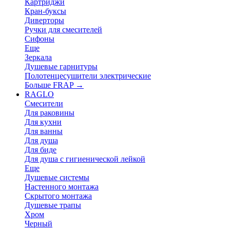
Картриджи
Кран-буксы
Диверторы
Ручки для смесителей
Сифоны
Еще
Зеркала
Душевые гарнитуры
Полотенцесушители электрические
Больше FRAP
→
RAGLO
Смесители
Для раковины
Для кухни
Для ванны
Для душа
Для биде
Для душа с гигиенической лейкой
Еще
Душевые системы
Настенного монтажа
Скрытого монтажа
Душевые трапы
Хром
Черный