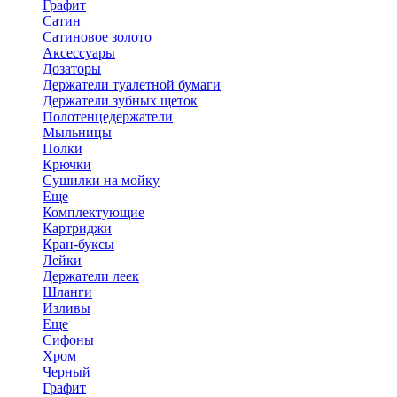
Графит
Сатин
Сатиновое золото
Аксессуары
Дозаторы
Держатели туалетной бумаги
Держатели зубных щеток
Полотенцедержатели
Мыльницы
Полки
Крючки
Сушилки на мойку
Еще
Комплектующие
Картриджи
Кран-буксы
Лейки
Держатели леек
Шланги
Изливы
Еще
Сифоны
Хром
Черный
Графит