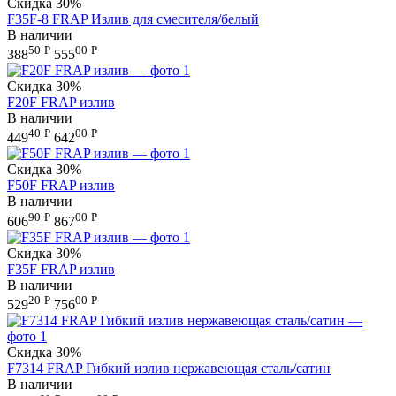
Скидка
30%
F35F-8 FRAP Излив для смесителя/белый
В наличии
50
Р
00
Р
388
555
Скидка
30%
F20F FRAP излив
В наличии
40
Р
00
Р
449
642
Скидка
30%
F50F FRAP излив
В наличии
90
Р
00
Р
606
867
Скидка
30%
F35F FRAP излив
В наличии
20
Р
00
Р
529
756
Скидка
30%
F7314 FRAP Гибкий излив нержавеющая сталь/сатин
В наличии