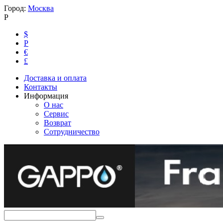
Город:
Москва
Р
$
Р
€
£
Доставка и оплата
Контакты
Информация
О нас
Сервис
Возврат
Сотрудничество