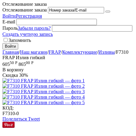
Отслеживание заказа
Отслеживание заказа
Войти
Регистрация
E-mail
Пароль
Забыли пароль?
Создать учетную запись
Запомнить
Войти
Главная
/
Наш магазин
/
FRAP
/
Комплектующие
/
Изливы
/
F7310
FRAP Излив гибкий
50
Р
00
Р
605
865
В корзину
Скидка
30%
КОД:
F7310-0
Поделиться
Tweet