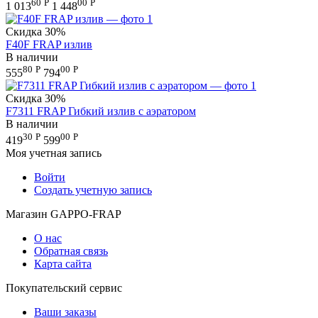
60
Р
00
Р
1 013
1 448
Скидка
30%
F40F FRAP излив
В наличии
80
Р
00
Р
555
794
Скидка
30%
F7311 FRAP Гибкий излив с аэратором
В наличии
30
Р
00
Р
419
599
Моя учетная запись
Войти
Создать учетную запись
Магазин GAPPO-FRAP
О нас
Обратная связь
Карта сайта
Покупательский сервис
Ваши заказы