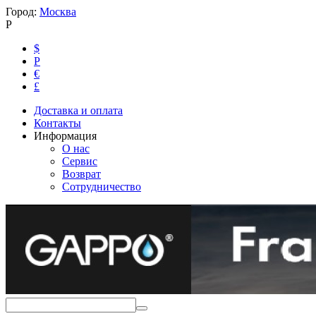
Город:
Москва
Р
$
Р
€
£
Доставка и оплата
Контакты
Информация
О нас
Сервис
Возврат
Сотрудничество