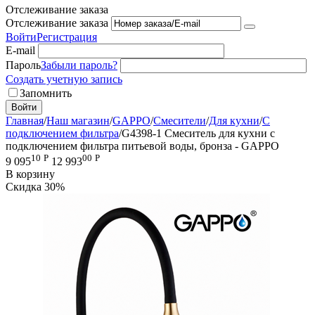
Отслеживание заказа
Отслеживание заказа
Войти
Регистрация
E-mail
Пароль
Забыли пароль?
Создать учетную запись
Запомнить
Войти
Главная
/
Наш магазин
/
GAPPO
/
Смесители
/
Для кухни
/
С
подключением фильтра
/
G4398-1 Смеситель для кухни с
подключением фильтра питьевой воды, бронза - GAPPO
10
Р
00
Р
9 095
12 993
В корзину
Скидка
30%