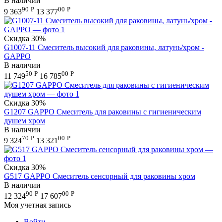
В наличии
90
Р
00
Р
9 363
13 377
Скидка
30%
G1007-11 Смеситель высокий для раковины, латунь/хром -
GAPPO
В наличии
50
Р
00
Р
11 749
16 785
Скидка
30%
G1207 GAPPO Смеситель для раковины с гигиеническим
душем хром
В наличии
70
Р
00
Р
9 324
13 321
Скидка
30%
G517 GAPPO Смеситель сенсорный для раковины хром
В наличии
90
Р
00
Р
12 324
17 607
Моя учетная запись
Войти