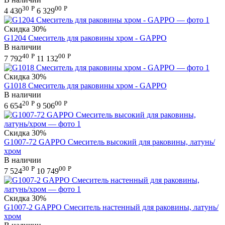
30
Р
00
Р
4 430
6 329
Скидка
30%
G1204 Смеситель для раковины хром - GAPPO
В наличии
40
Р
00
Р
7 792
11 132
Скидка
30%
G1018 Смеситель для раковины хром - GAPPO
В наличии
20
Р
00
Р
6 654
9 506
Скидка
30%
G1007-72 GAPPO Смеситель высокий для раковины, латунь/
хром
В наличии
30
Р
00
Р
7 524
10 749
Скидка
30%
G1007-2 GAPPO Смеситель настенный для раковины, латунь/
хром