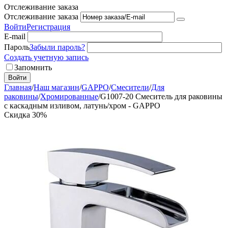
Отслеживание заказа
Отслеживание заказа
Войти
Регистрация
E-mail
Пароль
Забыли пароль?
Создать учетную запись
Запомнить
Войти
Главная
/
Наш магазин
/
GAPPO
/
Смесители
/
Для
раковины
/
Хромированные
/
G1007-20 Смеситель для раковины
с каскадным изливом, латунь/хром - GAPPO
Скидка
30%