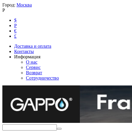
Город:
Москва
Р
$
Р
€
£
Доставка и оплата
Контакты
Информация
О нас
Сервис
Возврат
Сотрудничество