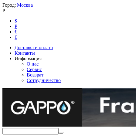
Город:
Москва
Р
$
Р
€
£
Доставка и оплата
Контакты
Информация
О нас
Сервис
Возврат
Сотрудничество