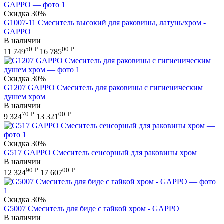
Скидка
30%
G1007-11 Смеситель высокий для раковины, латунь/хром -
GAPPO
В наличии
50
Р
00
Р
11 749
16 785
Скидка
30%
G1207 GAPPO Смеситель для раковины с гигиеническим
душем хром
В наличии
70
Р
00
Р
9 324
13 321
Скидка
30%
G517 GAPPO Смеситель сенсорный для раковины хром
В наличии
90
Р
00
Р
12 324
17 607
Скидка
30%
G5007 Смеситель для биде с гайкой хром - GAPPO
В наличии