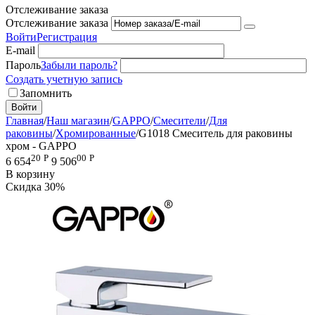
Отслеживание заказа
Отслеживание заказа
Войти
Регистрация
E-mail
Пароль
Забыли пароль?
Создать учетную запись
Запомнить
Войти
Главная
/
Наш магазин
/
GAPPO
/
Смесители
/
Для
раковины
/
Хромированные
/
G1018 Смеситель для раковины
хром - GAPPO
20
Р
00
Р
6 654
9 506
В корзину
Скидка
30%