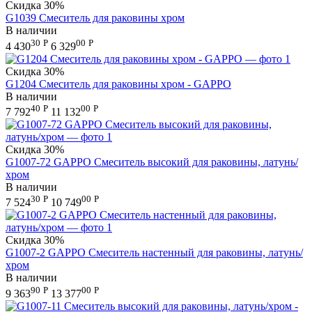
Скидка
30%
G1039 Смеситель для раковины хром
В наличии
30
Р
00
Р
4 430
6 329
Скидка
30%
G1204 Смеситель для раковины хром - GAPPO
В наличии
40
Р
00
Р
7 792
11 132
Скидка
30%
G1007-72 GAPPO Смеситель высокий для раковины, латунь/
хром
В наличии
30
Р
00
Р
7 524
10 749
Скидка
30%
G1007-2 GAPPO Смеситель настенный для раковины, латунь/
хром
В наличии
90
Р
00
Р
9 363
13 377