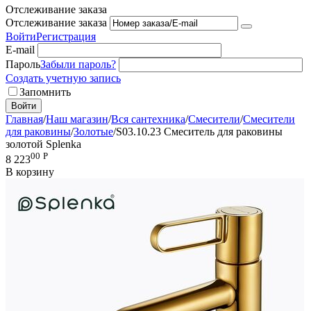
Отслеживание заказа
Отслеживание заказа
Войти
Регистрация
E-mail
Пароль
Забыли пароль?
Создать учетную запись
Запомнить
Войти
Главная
/
Наш магазин
/
Вся сантехника
/
Смесители
/
Смесители
для раковины
/
Золотые
/
S03.10.23 Смеситель для раковины
золотой Splenka
00
Р
8 223
В корзину