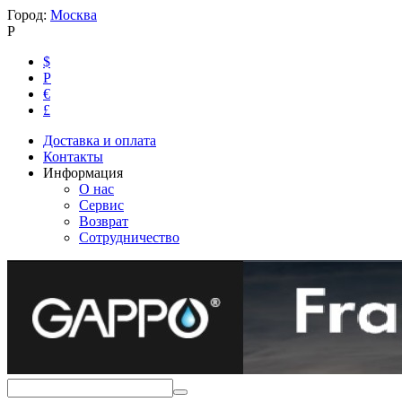
Город:
Москва
Р
$
Р
€
£
Доставка и оплата
Контакты
Информация
О нас
Сервис
Возврат
Сотрудничество