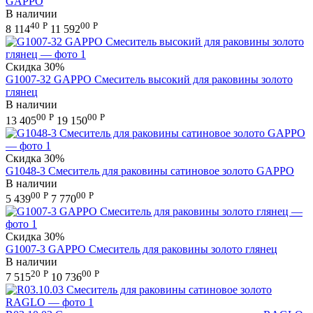
GAPPO
В наличии
40
Р
00
Р
8 114
11 592
Скидка
30%
G1007-32 GAPPO Смеситель высокий для раковины золото
глянец
В наличии
00
Р
00
Р
13 405
19 150
Скидка
30%
G1048-3 Смеситель для раковины сатиновое золото GAPPO
В наличии
00
Р
00
Р
5 439
7 770
Скидка
30%
G1007-3 GAPPO Смеситель для раковины золото глянец
В наличии
20
Р
00
Р
7 515
10 736