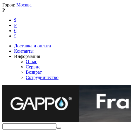
Город:
Москва
Р
$
Р
€
£
Доставка и оплата
Контакты
Информация
О нас
Сервис
Возврат
Сотрудничество