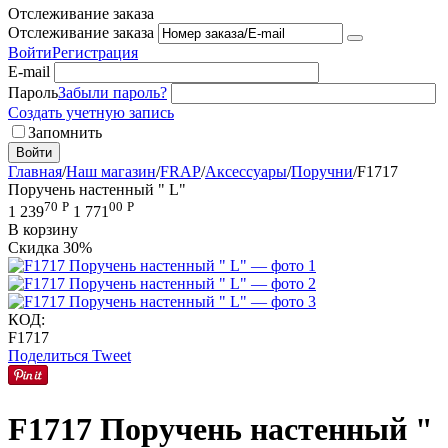
Отслеживание заказа
Отслеживание заказа
Войти
Регистрация
E-mail
Пароль
Забыли пароль?
Создать учетную запись
Запомнить
Войти
Главная
/
Наш магазин
/
FRAP
/
Аксессуары
/
Поручни
/
F1717
Поручень настенный " L"
70
Р
00
Р
1 239
1 771
В корзину
Скидка
30%
КОД:
F1717
Поделиться
Tweet
F1717 Поручень настенный "