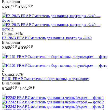
В наличии
50
Р
00
Р
6 681
9 545
Скидка
30%
F2128-B FRAP Смеситель для ванны, картридж -Ф40
В наличии
60
Р
00
Р
2 868
4 098
Скидка
30%
F1161 FRAP Смеситель на борт ванны, латунь/хром
В наличии
80
Р
00
Р
8 346
11 924