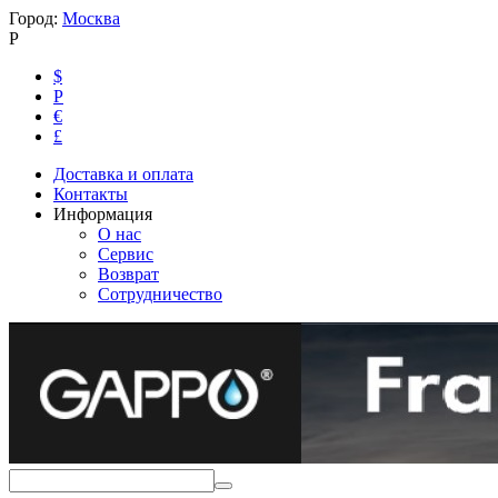
Город:
Москва
Р
$
Р
€
£
Доставка и оплата
Контакты
Информация
О нас
Сервис
Возврат
Сотрудничество