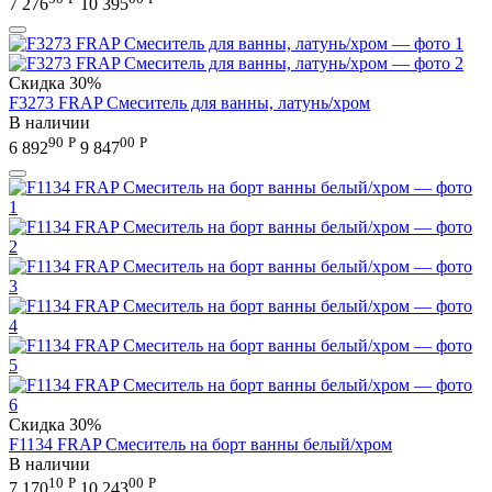
7 276
10 395
Скидка
30%
F3273 FRAP Смеситель для ванны, латунь/хром
В наличии
90
Р
00
Р
6 892
9 847
Скидка
30%
F1134 FRAP Смеситель на борт ванны белый/хром
В наличии
10
Р
00
Р
7 170
10 243