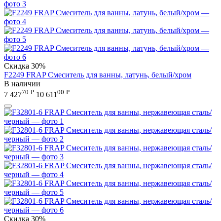
Скидка
30%
F2249 FRAP Смеситель для ванны, латунь, белый/хром
В наличии
70
Р
00
Р
7 427
10 611
Скидка
30%