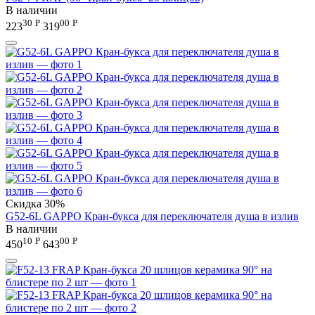
В наличии
30
Р
00
Р
223
319
Скидка
30%
G52-6L GAPPO Кран-букса для переключателя душа в излив
В наличии
10
Р
00
Р
450
643