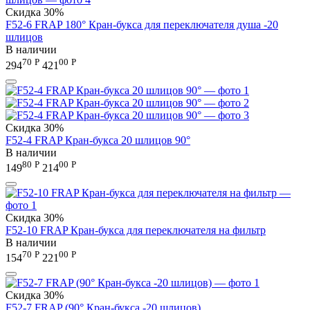
Скидка
30%
F52-6 FRAP 180° Кран-букса для переключателя душа -20
шлицов
В наличии
70
Р
00
Р
294
421
Скидка
30%
F52-4 FRAP Кран-букса 20 шлицов 90°
В наличии
80
Р
00
Р
149
214
Скидка
30%
F52-10 FRAP Кран-букса для переключателя на фильтр
В наличии
70
Р
00
Р
154
221
Скидка
30%
F52-7 FRAP (90° Кран-букса -20 шлицов)