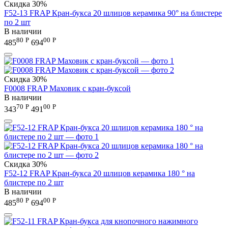
Скидка
30%
F52-13 FRAP Кран-букса 20 шлицов керамика 90° на блистере
по 2 шт
В наличии
80
Р
00
Р
485
694
Скидка
30%
F0008 FRAP Маховик с кран-буксой
В наличии
70
Р
00
Р
343
491
Скидка
30%
F52-12 FRAP Кран-букса 20 шлицов керамика 180 ° на
блистере по 2 шт
В наличии
80
Р
00
Р
485
694