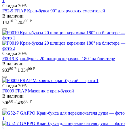
Скидка
30%
F52-9 FRAP Кран-букса 90° для русских смесителей
В наличии
10
Р
00
Р
142
203
Скидка
30%
F0019 Кран-буксы 20 шлицов керамика 180° на блистере
В наличии
80
Р
00
Р
933
1 334
Скидка
30%
F0009 FRAP Маховик с кран-буксой
В наличии
60
Р
00
Р
306
438