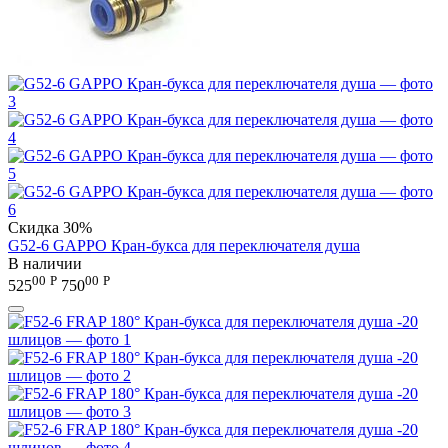
Скидка
30%
G52-6 GAPPO Кран-букса для переключателя душа
В наличии
00
Р
00
Р
525
750