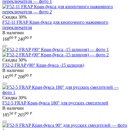
Скидка
30%
F52-11 FRAP Кран-букса для кнопочного нажимного
переключателя
В наличии
00
Р
00
Р
168
240
Скидка
30%
F52-2 FRAP (90° Кран-букса -15 шлицов)
В наличии
60
Р
00
Р
145
208
Скидка
30%
F52-5 FRAP Кран-букса 180° для русских смесителей
В наличии
50
Р
00
Р
185
265