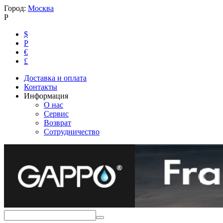
Город:
Москва
Р
$
Р
€
£
Доставка и оплата
Контакты
Информация
О нас
Сервис
Возврат
Сотрудничество