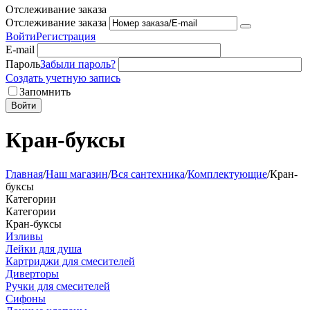
Отслеживание заказа
Отслеживание заказа
Войти
Регистрация
E-mail
Пароль
Забыли пароль?
Создать учетную запись
Запомнить
Войти
Кран-буксы
Главная
/
Наш магазин
/
Вся сантехника
/
Комплектующие
/
Кран-
буксы
Категории
Категории
Кран-буксы
Изливы
Лейки для душа
Картриджи для смесителей
Диверторы
Ручки для смесителей
Сифоны