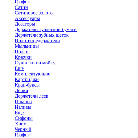
Графит
Сатин
Сатиновое золото
Аксессуары
Дозаторы
Держатели туалетной бумаги
Держатели зубных щеток
Полотенцедержатели
Мыльницы
Полки
Крючки
Сушилки на мойку
Еще
Комплектующие
Картриджи
Кран-буксы
Лейки
Держатели леек
Шланги
Изливы
Еще
Сифоны
Хром
Черный
Графит