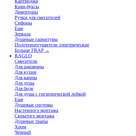
Картриджи
Кран-буксы
Диверторы
Ручки для смесителей
Сифоны
Еще
Зеркала
Душевые гарнитуры
Полотенцесушители электрические
Больше FRAP
→
RAGLO
Смесители
Для раковины
Для кухни
Для ванны
Для душа
Для биде
Для душа с гигиенической лейкой
Еще
Душевые системы
Настенного монтажа
Скрытого монтажа
Душевые трапы
Хром
Черный