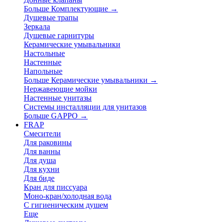
Больше Комплектующие
→
Душевые трапы
Зеркала
Душевые гарнитуры
Керамические умывальники
Настольные
Настенные
Напольные
Больше Керамические умывальники
→
Нержавеющие мойки
Настенные унитазы
Системы инсталляции для унитазов
Больше GAPPO
→
FRAP
Смесители
Для раковины
Для ванны
Для душа
Для кухни
Для биде
Кран для писсуара
Моно-кран/холодная вода
С гигиеническим душем
Еще