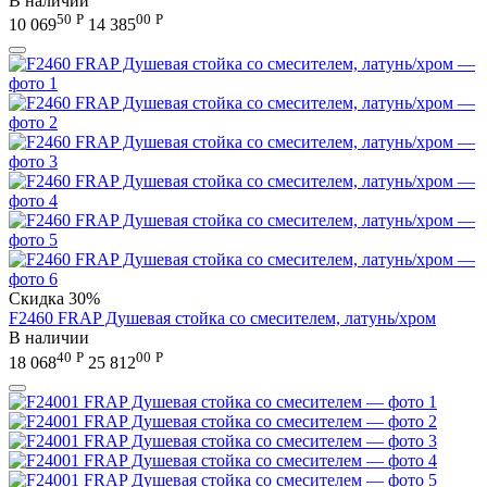
В наличии
50
Р
00
Р
10 069
14 385
Скидка
30%
F2460 FRAP Душевая стойка со смесителем, латунь/хром
В наличии
40
Р
00
Р
18 068
25 812