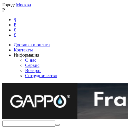
Город:
Москва
Р
$
Р
€
£
Доставка и оплата
Контакты
Информация
О нас
Сервис
Возврат
Сотрудничество