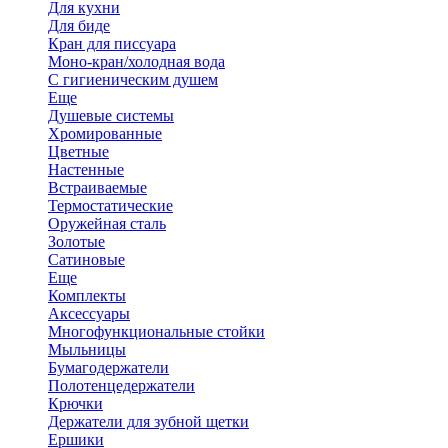
Для кухни
Для биде
Кран для писсуара
Моно-кран/холодная вода
С гигиеническим душем
Еще
Душевые системы
Хромированные
Цветные
Настенные
Встраиваемые
Термостатические
Оружейная сталь
Золотые
Сатиновые
Еще
Комплекты
Аксессуары
Многофункциональные стойки
Мыльницы
Бумагодержатели
Полотенцедержатели
Крючки
Держатели для зубной щетки
Ершики