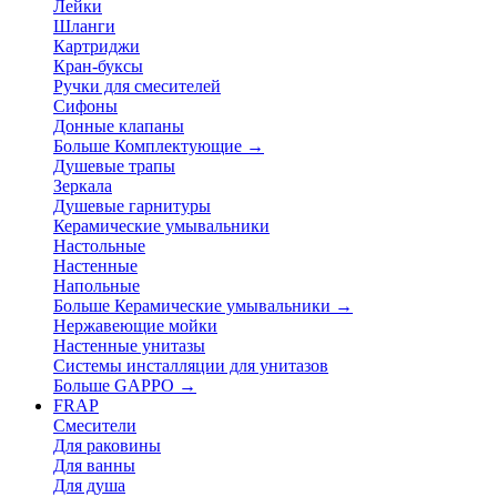
Лейки
Шланги
Картриджи
Кран-буксы
Ручки для смесителей
Сифоны
Донные клапаны
Больше Комплектующие
→
Душевые трапы
Зеркала
Душевые гарнитуры
Керамические умывальники
Настольные
Настенные
Напольные
Больше Керамические умывальники
→
Нержавеющие мойки
Настенные унитазы
Системы инсталляции для унитазов
Больше GAPPO
→
FRAP
Смесители
Для раковины
Для ванны
Для душа