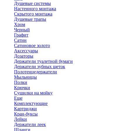
Душевые системы
Настенного монтажа
Скрытого монтажа
Душевые трапы
Хром
Черный
Графит
Сатин
Сатиновое золото
Аксессуары
Дозаторы
Держатели туалетной бумаги
Держатели зубных щеток
Полотенцедержатели
Мыльницы
Полки
Крючки
Сушилки на мойку
Еще
Комплектующие
Картриджи
Кран-буксы
Лейки
Держатели леек
Шланги