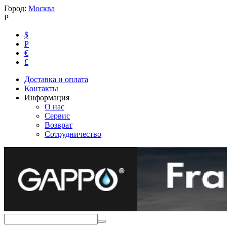
Город:
Москва
Р
$
Р
€
£
Доставка и оплата
Контакты
Информация
О нас
Сервис
Возврат
Сотрудничество