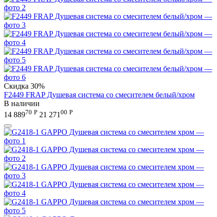
Скидка
30%
F2449 FRAP Душевая система со смесителем белый/хром
В наличии
70
Р
00
Р
14 889
21 271