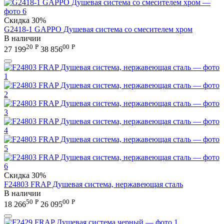
Скидка
30%
G2418-1 GAPPO Душевая система со смесителем хром
В наличии
20
Р
00
Р
27 199
38 856
Скидка
30%
F24803 FRAP Душевая система, нержавеющая сталь
В наличии
50
Р
00
Р
18 266
26 095