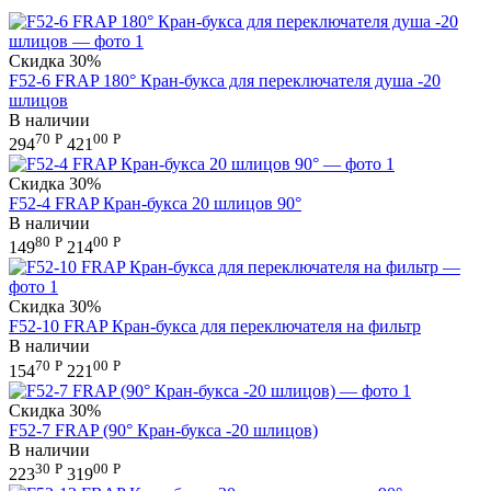
Скидка
30%
F52-6 FRAP 180° Кран-букса для переключателя душа -20
шлицов
В наличии
70
Р
00
Р
294
421
Скидка
30%
F52-4 FRAP Кран-букса 20 шлицов 90°
В наличии
80
Р
00
Р
149
214
Скидка
30%
F52-10 FRAP Кран-букса для переключателя на фильтр
В наличии
70
Р
00
Р
154
221
Скидка
30%
F52-7 FRAP (90° Кран-букса -20 шлицов)
В наличии
30
Р
00
Р
223
319