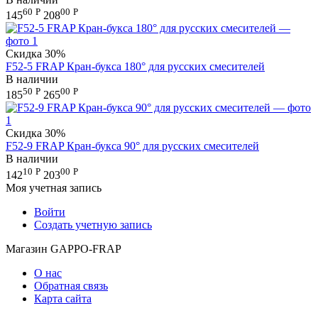
60
Р
00
Р
145
208
Скидка
30%
F52-5 FRAP Кран-букса 180° для русских смесителей
В наличии
50
Р
00
Р
185
265
Скидка
30%
F52-9 FRAP Кран-букса 90° для русских смесителей
В наличии
10
Р
00
Р
142
203
Моя учетная запись
Войти
Создать учетную запись
Магазин GAPPO-FRAP
О нас
Обратная связь
Карта сайта