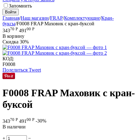
Запомнить
Войти
Главная
/
Наш магазин
/
FRAP
/
Комплектующие
/
Кран-
буксы
/
F0008 FRAP Маховик с кран-буксой
70
Р
00
Р
343
491
В корзину
Скидка
30%
КОД:
F0008
Поделиться
Tweet
F0008 FRAP Маховик с кран-
буксой
70
Р
00
Р
343
491
-30%
В наличии
+
−