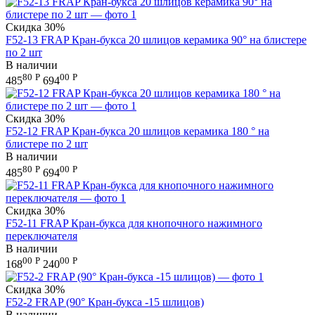
Скидка
30%
F52-13 FRAP Кран-букса 20 шлицов керамика 90° на блистере
по 2 шт
В наличии
80
Р
00
Р
485
694
Скидка
30%
F52-12 FRAP Кран-букса 20 шлицов керамика 180 ° на
блистере по 2 шт
В наличии
80
Р
00
Р
485
694
Скидка
30%
F52-11 FRAP Кран-букса для кнопочного нажимного
переключателя
В наличии
00
Р
00
Р
168
240
Скидка
30%
F52-2 FRAP (90° Кран-букса -15 шлицов)
В наличии