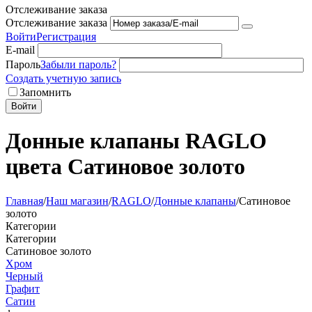
Отслеживание заказа
Отслеживание заказа
Войти
Регистрация
E-mail
Пароль
Забыли пароль?
Создать учетную запись
Запомнить
Войти
Донные клапаны RAGLO
цвета Сатиновое золото
Главная
/
Наш магазин
/
RAGLO
/
Донные клапаны
/
Сатиновое
золото
Категории
Категории
Сатиновое золото
Хром
Черный
Графит
Сатин