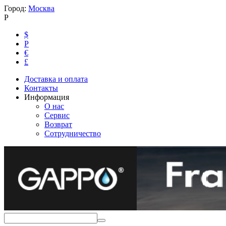
Город:
Москва
Р
$
Р
€
£
Доставка и оплата
Контакты
Информация
О нас
Сервис
Возврат
Сотрудничество