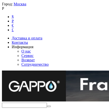
Город:
Москва
Р
$
Р
€
£
Доставка и оплата
Контакты
Информация
О нас
Сервис
Возврат
Сотрудничество