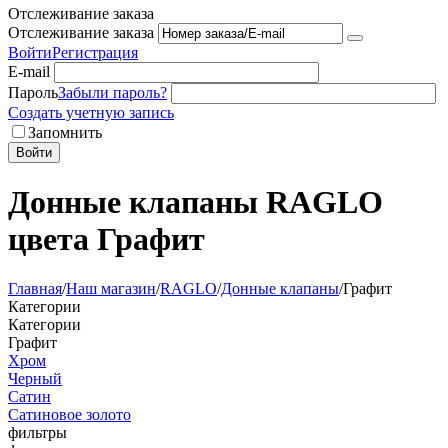
Отслеживание заказа
Отслеживание заказа
Войти
Регистрация
E-mail
Пароль
Забыли пароль?
Создать учетную запись
Запомнить
Войти
Донные клапаны RAGLO
цвета Графит
Главная
/
Наш магазин
/
RAGLO
/
Донные клапаны
/
Графит
Категории
Категории
Графит
Хром
Черный
Сатин
Сатиновое золото
фильтры