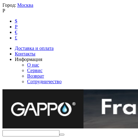
Город:
Москва
Р
$
Р
€
£
Доставка и оплата
Контакты
Информация
О нас
Сервис
Возврат
Сотрудничество