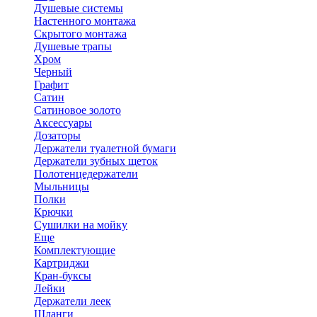
Душевые системы
Настенного монтажа
Скрытого монтажа
Душевые трапы
Хром
Черный
Графит
Сатин
Сатиновое золото
Аксессуары
Дозаторы
Держатели туалетной бумаги
Держатели зубных щеток
Полотенцедержатели
Мыльницы
Полки
Крючки
Сушилки на мойку
Еще
Комплектующие
Картриджи
Кран-буксы
Лейки
Держатели леек
Шланги