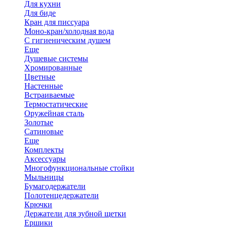
Для кухни
Для биде
Кран для писсуара
Моно-кран/холодная вода
С гигиеническим душем
Еще
Душевые системы
Хромированные
Цветные
Настенные
Встраиваемые
Термостатические
Оружейная сталь
Золотые
Сатиновые
Еще
Комплекты
Аксессуары
Многофункциональные стойки
Мыльницы
Бумагодержатели
Полотенцедержатели
Крючки
Держатели для зубной щетки
Ершики