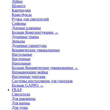
Лейки
Шланги
Картриджи
Кран-буксы
Ручки для смесителей
Сифоны
Донные клапаны
Больше Комплектующие
→
Душевые трапы
Зеркала
Душевые гарнитуры
Керамические умывальники
Настольные
Настенные
Напольные
Больше Керамические умывальники
→
Нержавеющие мойки
Настенные унитазы
Системы инсталляции для унитазов
Больше GAPPO
→
FRAP
Смесители
Для раковины
Для ванны
Для душа