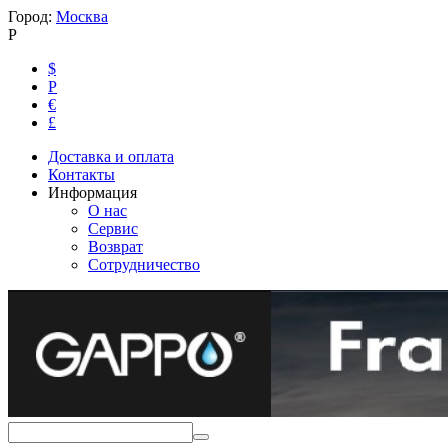
Город:
Москва
Р
$
Р
€
£
Доставка и оплата
Контакты
Информация
О нас
Сервис
Возврат
Сотрудничество