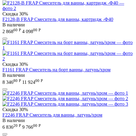
Скидка
30%
F2128-B FRAP Смеситель для ванны, картридж -Ф40
В наличии
60
Р
00
Р
2 868
4 098
Скидка
30%
F1161 FRAP Смеситель на борт ванны, латунь/хром
В наличии
80
Р
00
Р
8 346
11 924
Скидка
30%
F2246 FRAP Смеситель для ванны, латунь/хром
В наличии
20
Р
00
Р
6 836
9 766