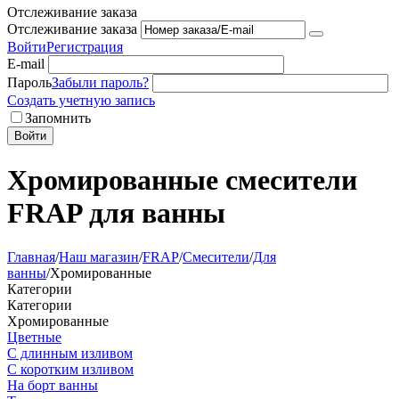
Отслеживание заказа
Отслеживание заказа
Войти
Регистрация
E-mail
Пароль
Забыли пароль?
Создать учетную запись
Запомнить
Войти
Хромированные смесители
FRAP для ванны
Главная
/
Наш магазин
/
FRAP
/
Смесители
/
Для
ванны
/
Хромированные
Категории
Категории
Хромированные
Цветные
С длинным изливом
С коротким изливом
На борт ванны