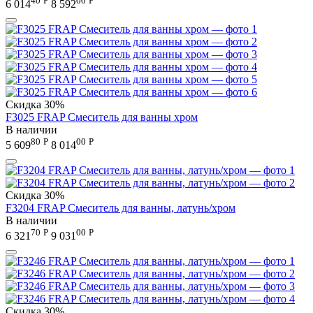
6 014
8 592
Скидка
30%
F3025 FRAP Смеситель для ванны хром
В наличии
80
Р
00
Р
5 609
8 014
Скидка
30%
F3204 FRAP Смеситель для ванны, латунь/хром
В наличии
70
Р
00
Р
6 321
9 031
Скидка
30%