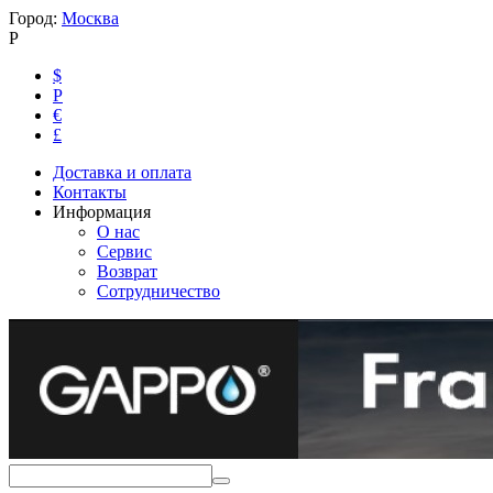
Город:
Москва
Р
$
Р
€
£
Доставка и оплата
Контакты
Информация
О нас
Сервис
Возврат
Сотрудничество