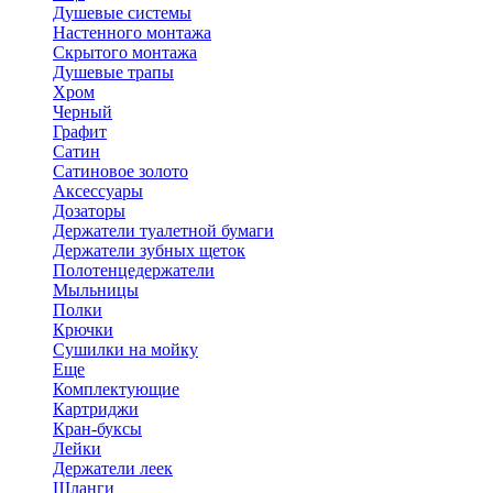
Душевые системы
Настенного монтажа
Скрытого монтажа
Душевые трапы
Хром
Черный
Графит
Сатин
Сатиновое золото
Аксессуары
Дозаторы
Держатели туалетной бумаги
Держатели зубных щеток
Полотенцедержатели
Мыльницы
Полки
Крючки
Сушилки на мойку
Еще
Комплектующие
Картриджи
Кран-буксы
Лейки
Держатели леек
Шланги