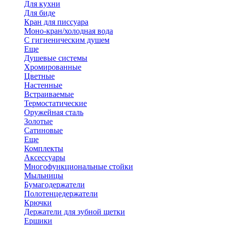
Для кухни
Для биде
Кран для писсуара
Моно-кран/холодная вода
С гигиеническим душем
Еще
Душевые системы
Хромированные
Цветные
Настенные
Встраиваемые
Термостатические
Оружейная сталь
Золотые
Сатиновые
Еще
Комплекты
Аксессуары
Многофункциональные стойки
Мыльницы
Бумагодержатели
Полотенцедержатели
Крючки
Держатели для зубной щетки
Ершики