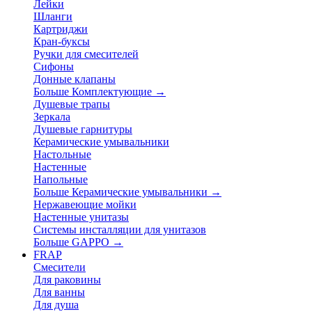
Лейки
Шланги
Картриджи
Кран-буксы
Ручки для смесителей
Сифоны
Донные клапаны
Больше Комплектующие
→
Душевые трапы
Зеркала
Душевые гарнитуры
Керамические умывальники
Настольные
Настенные
Напольные
Больше Керамические умывальники
→
Нержавеющие мойки
Настенные унитазы
Системы инсталляции для унитазов
Больше GAPPO
→
FRAP
Смесители
Для раковины
Для ванны
Для душа