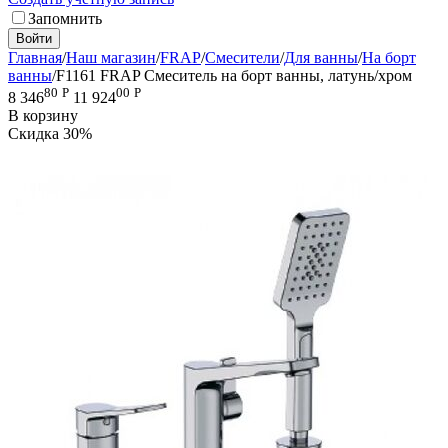
Запомнить
Войти
Главная
/
Наш магазин
/
FRAP
/
Смесители
/
Для ванны
/
На борт
ванны
/
F1161 FRAP Смеситель на борт ванны, латунь/хром
80
Р
00
Р
8 346
11 924
В корзину
Скидка
30%