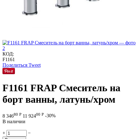
КОД:
F1161
Поделиться
Tweet
F1161 FRAP Смеситель на
борт ванны, латунь/хром
80
Р
00
Р
8 346
11 924
-30%
В наличии
+
−