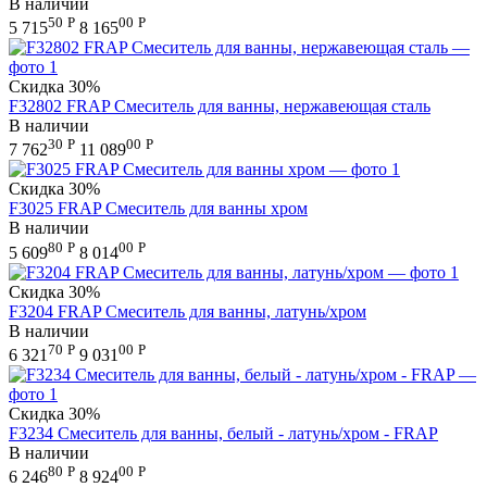
В наличии
50
Р
00
Р
5 715
8 165
Скидка
30%
F32802 FRAP Смеситель для ванны, нержавеющая сталь
В наличии
30
Р
00
Р
7 762
11 089
Скидка
30%
F3025 FRAP Смеситель для ванны хром
В наличии
80
Р
00
Р
5 609
8 014
Скидка
30%
F3204 FRAP Смеситель для ванны, латунь/хром
В наличии
70
Р
00
Р
6 321
9 031
Скидка
30%
F3234 Смеситель для ванны, белый - латунь/хром - FRAP
В наличии
80
Р
00
Р
6 246
8 924