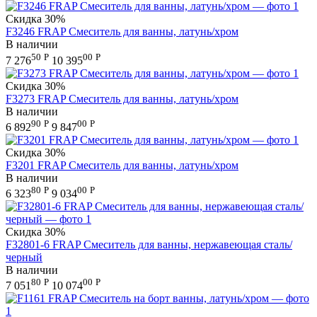
Скидка
30%
F3246 FRAP Смеситель для ванны, латунь/хром
В наличии
50
Р
00
Р
7 276
10 395
Скидка
30%
F3273 FRAP Смеситель для ванны, латунь/хром
В наличии
90
Р
00
Р
6 892
9 847
Скидка
30%
F3201 FRAP Смеситель для ванны, латунь/хром
В наличии
80
Р
00
Р
6 323
9 034
Скидка
30%
F32801-6 FRAP Смеситель для ванны, нержавеющая сталь/
черный
В наличии
80
Р
00
Р
7 051
10 074