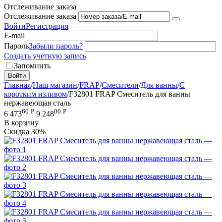
Отслеживание заказа
Отслеживание заказа
Войти
Регистрация
E-mail
Пароль
Забыли пароль?
Создать учетную запись
Запомнить
Войти
Главная
/
Наш магазин
/
FRAP
/
Смесители
/
Для ванны
/
С
коротким изливом
/
F32801 FRAP Смеситель для ванны
нержавеющая сталь
60
Р
00
Р
6 473
9 248
В корзину
Скидка
30%