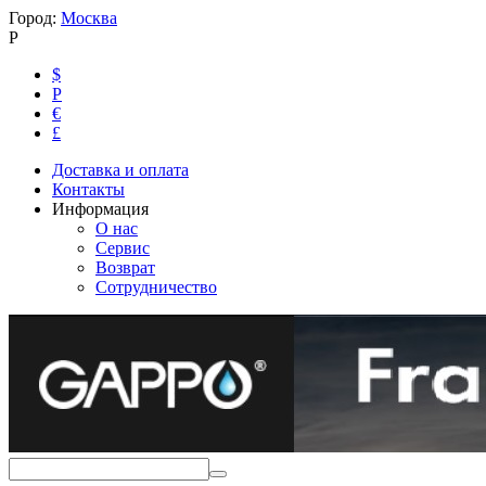
Город:
Москва
Р
$
Р
€
£
Доставка и оплата
Контакты
Информация
О нас
Сервис
Возврат
Сотрудничество