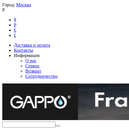
Город:
Москва
Р
$
Р
€
£
Доставка и оплата
Контакты
Информация
О нас
Сервис
Возврат
Сотрудничество