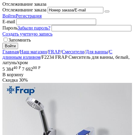
Отслеживание заказа
Отслеживание заказа
Войти
Регистрация
E-mail
Пароль
Забыли пароль?
Создать учетную запись
Запомнить
Войти
Главная
/
Наш магазин
/
FRAP
/
Смесители
/
Для ванны
/
С
длинным изливом
/
F2234 FRAP Смеситель для ванны, белый,
латунь/хром
40
Р
00
Р
5 384
7 692
В корзину
Скидка
30%