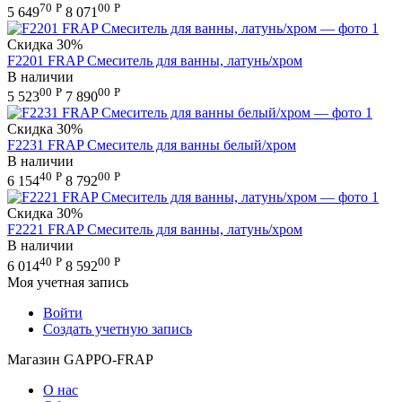
70
Р
00
Р
5 649
8 071
Скидка
30%
F2201 FRAP Смеситель для ванны, латунь/хром
В наличии
00
Р
00
Р
5 523
7 890
Скидка
30%
F2231 FRAP Смеситель для ванны белый/хром
В наличии
40
Р
00
Р
6 154
8 792
Скидка
30%
F2221 FRAP Смеситель для ванны, латунь/хром
В наличии
40
Р
00
Р
6 014
8 592
Моя учетная запись
Войти
Создать учетную запись
Магазин GAPPO-FRAP
О нас