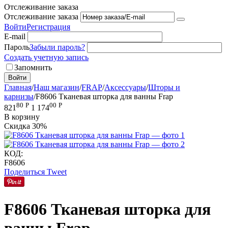
Отслеживание заказа
Отслеживание заказа
Войти
Регистрация
E-mail
Пароль
Забыли пароль?
Создать учетную запись
Запомнить
Войти
Главная
/
Наш магазин
/
FRAP
/
Аксессуары
/
Шторы и
карнизы
/
F8606 Тканевая шторка для ванны Frap
80
Р
00
Р
821
1 174
В корзину
Скидка
30%
КОД:
F8606
Поделиться
Tweet
F8606 Тканевая шторка для
ванны Frap