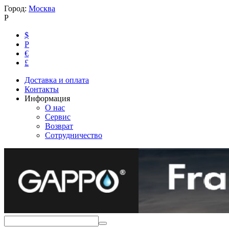
Город:
Москва
Р
$
Р
€
£
Доставка и оплата
Контакты
Информация
О нас
Сервис
Возврат
Сотрудничество