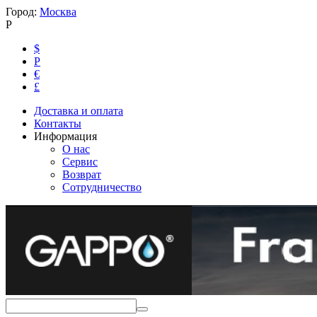
Город:
Москва
Р
$
Р
€
£
Доставка и оплата
Контакты
Информация
О нас
Сервис
Возврат
Сотрудничество