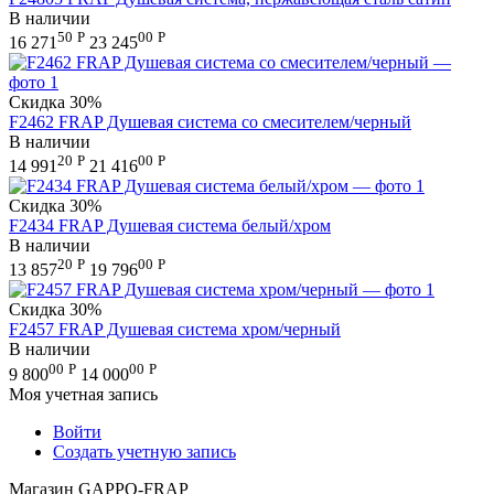
В наличии
50
Р
00
Р
16 271
23 245
Скидка
30%
F2462 FRAP Душевая система со смесителем/черный
В наличии
20
Р
00
Р
14 991
21 416
Скидка
30%
F2434 FRAP Душевая система белый/хром
В наличии
20
Р
00
Р
13 857
19 796
Скидка
30%
F2457 FRAP Душевая система хром/черный
В наличии
00
Р
00
Р
9 800
14 000
Моя учетная запись
Войти
Создать учетную запись
Магазин GAPPO-FRAP