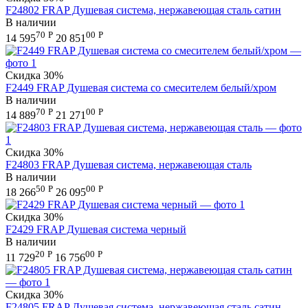
F24802 FRAP Душевая система, нержавеющая сталь сатин
В наличии
70
Р
00
Р
14 595
20 851
Скидка
30%
F2449 FRAP Душевая система со смесителем белый/хром
В наличии
70
Р
00
Р
14 889
21 271
Скидка
30%
F24803 FRAP Душевая система, нержавеющая сталь
В наличии
50
Р
00
Р
18 266
26 095
Скидка
30%
F2429 FRAP Душевая система черный
В наличии
20
Р
00
Р
11 729
16 756
Скидка
30%
F24805 FRAP Душевая система, нержавеющая сталь сатин