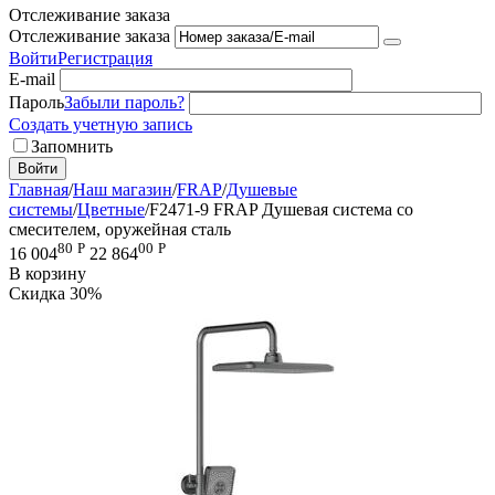
Отслеживание заказа
Отслеживание заказа
Войти
Регистрация
E-mail
Пароль
Забыли пароль?
Создать учетную запись
Запомнить
Войти
Главная
/
Наш магазин
/
FRAP
/
Душевые
системы
/
Цветные
/
F2471-9 FRAP Душевая система со
смесителем, оружейная сталь
80
Р
00
Р
16 004
22 864
В корзину
Скидка
30%