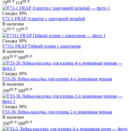
80
Р
00
Р
79
114
Скидка
30%
F72-1 FRAP Аэратор с наружней резьбой
В наличии
50
Р
00
Р
52
75
Скидка
30%
F7311 FRAP Гибкий излив с аэратором
В наличии
30
Р
00
Р
419
599
Скидка
30%
F33-26 Лейка-насадка для излива 4-х режимная черная
В наличии
00
Р
00
Р
350
500
Скидка
30%
F33-36 Лейка-насадка для излива 2-х режимная черная
В наличии
00
Р
00
Р
350
500