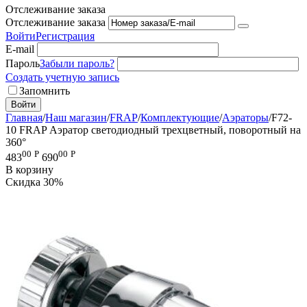
Отслеживание заказа
Отслеживание заказа
Войти
Регистрация
E-mail
Пароль
Забыли пароль?
Создать учетную запись
Запомнить
Войти
Главная
/
Наш магазин
/
FRAP
/
Комплектующие
/
Аэраторы
/
F72-
10 FRAP Аэратор светодиодный трехцветный, поворотный на
360°
00
Р
00
Р
483
690
В корзину
Скидка
30%