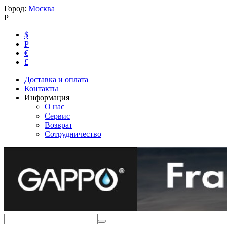
Город:
Москва
Р
$
Р
€
£
Доставка и оплата
Контакты
Информация
О нас
Сервис
Возврат
Сотрудничество