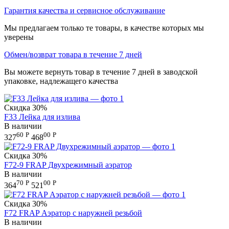
Гарантия качества и сервисное обслуживание
Мы предлагаем только те товары, в качестве которых мы
уверены
Обмен/возврат товара в течение 7 дней
Вы можете вернуть товар в течение 7 дней в заводской
упаковке, надлежащего качества
Скидка
30%
F33 Лейка для излива
В наличии
60
Р
00
Р
327
468
Скидка
30%
F72-9 FRAP Двухрежимный аэратор
В наличии
70
Р
00
Р
364
521
Скидка
30%
F72 FRAP Аэратор с наружней резьбой
В наличии