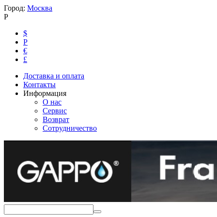
Город:
Москва
Р
$
Р
€
£
Доставка и оплата
Контакты
Информация
О нас
Сервис
Возврат
Сотрудничество