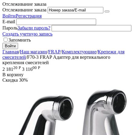
Отслеживание заказа
Отслеживание заказа
Войти
Регистрация
E-mail
Пароль
Забыли пароль?
Создать учетную запись
Запомнить
Войти
Главная
/
Наш магазин
/
FRAP
/
Комплектующие
/
Крепежи для
смесителей
/
F70-3 FRAP Адаптер для вертикального
крепления смесителей
20
Р
00
Р
2 181
3 116
В корзину
Скидка
30%