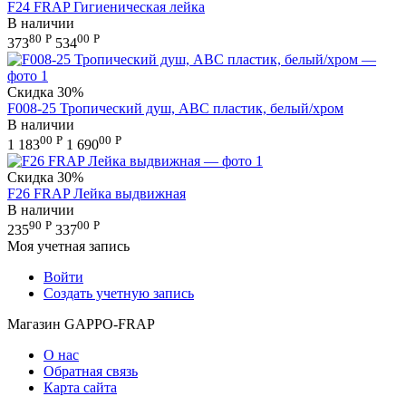
F24 FRAP Гигиеническая лейка
В наличии
80
Р
00
Р
373
534
Скидка
30%
F008-25 Тропический душ, АВС пластик, белый/хром
В наличии
00
Р
00
Р
1 183
1 690
Скидка
30%
F26 FRAP Лейка выдвижная
В наличии
90
Р
00
Р
235
337
Моя учетная запись
Войти
Создать учетную запись
Магазин GAPPO-FRAP
О нас
Обратная связь
Карта сайта