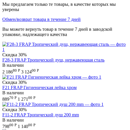
Мы предлагаем только те товары, в качестве которых мы
уверены
Обмен/возврат товара в течение 7 дней
Вы можете вернуть товар в течение 7 дней в заводской
упаковке, надлежащего качества
Скидка
30%
F28-3 FRAP Тропический душ, нержавеющая сталь
В наличии
80
Р
00
Р
2 186
3 124
Скидка
30%
F21 FRAP Гигиеническая лейка хром
В наличии
70
Р
00
Р
889
1 271
Скидка
30%
F11-2 FRAP Тропический душ 200 mm
В наличии
00
Р
00
Р
798
1 140