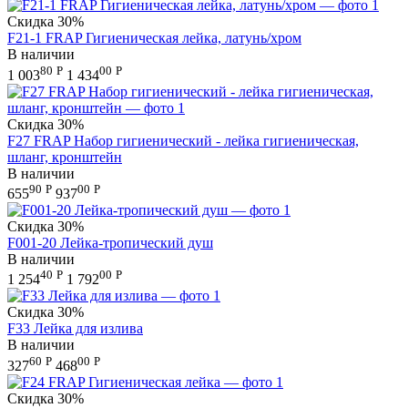
Скидка
30%
F21-1 FRAP Гигиеническая лейка, латунь/хром
В наличии
80
Р
00
Р
1 003
1 434
Скидка
30%
F27 FRAP Набор гигиенический - лейка гигиеническая,
шланг, кронштейн
В наличии
90
Р
00
Р
655
937
Скидка
30%
F001-20 Лейка-тропический душ
В наличии
40
Р
00
Р
1 254
1 792
Скидка
30%
F33 Лейка для излива
В наличии
60
Р
00
Р
327
468
Скидка
30%