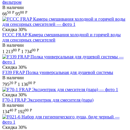
фильтром
В наличии
50
Р
00
Р
66
95
Скидка
30%
FCCC FRAP Камера смешивания холодной и горячей воды
для сенсорных смесителей
В наличии
80
Р
00
Р
1 213
1 734
Скидка
30%
F339 FRAP Полка универсальная для душевой системы
В наличии
20
Р
00
Р
795
1 136
Скидка
30%
F70-1 FRAP Эксцентрик для смесителя (пара)
В наличии
40
Р
00
Р
134
192
Скидка
30%