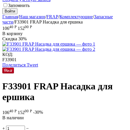
Запомнить
Войти
Главная
/
Наш магазин
/
FRAP
/
Комплектующие
/
Запасные
части
/
F33901 FRAP Насадка для ершика
40
Р
00
Р
106
152
В корзину
Скидка
30%
КОД:
F33901
Поделиться
Tweet
F33901 FRAP Насадка для
ершика
40
Р
00
Р
106
152
-30%
В наличии
+
−