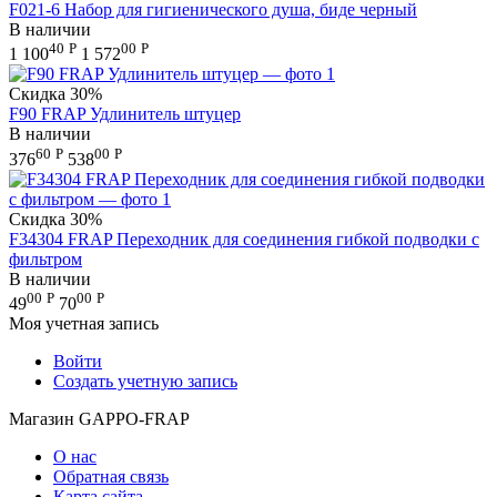
F021-6 Набор для гигиенического душа, биде черный
В наличии
40
Р
00
Р
1 100
1 572
Скидка
30%
F90 FRAP Удлинитель штуцер
В наличии
60
Р
00
Р
376
538
Скидка
30%
F34304 FRAP Переходник для соединения гибкой подводки с
фильтром
В наличии
00
Р
00
Р
49
70
Моя учетная запись
Войти
Создать учетную запись
Магазин GAPPO-FRAP
О нас
Обратная связь
Карта сайта