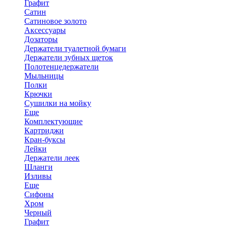
Графит
Сатин
Сатиновое золото
Аксессуары
Дозаторы
Держатели туалетной бумаги
Держатели зубных щеток
Полотенцедержатели
Мыльницы
Полки
Крючки
Сушилки на мойку
Еще
Комплектующие
Картриджи
Кран-буксы
Лейки
Держатели леек
Шланги
Изливы
Еще
Сифоны
Хром
Черный
Графит