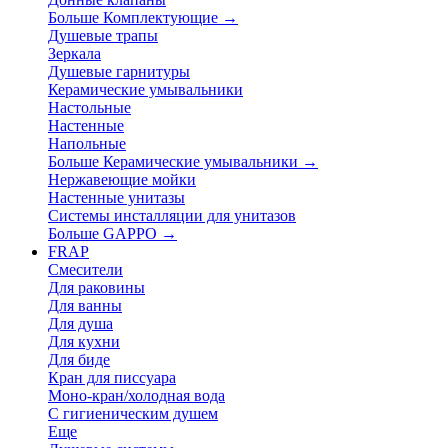
Больше Комплектующие
→
Душевые трапы
Зеркала
Душевые гарнитуры
Керамические умывальники
Настольные
Настенные
Напольные
Больше Керамические умывальники
→
Нержавеющие мойки
Настенные унитазы
Системы инсталляции для унитазов
Больше GAPPO
→
FRAP
Смесители
Для раковины
Для ванны
Для душа
Для кухни
Для биде
Кран для писсуара
Моно-кран/холодная вода
С гигиеническим душем
Еще