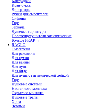
Картриджи
Кран-буксы
Диверторы
Ручки для смесителей
Сифоны
Еще
Зеркала
Душевые гарнитуры
Полотенцесушители электрические
Больше FRAP
→
RAGLO
Смесители
Для раковины
Для кухни
Для ванны
Для душа
Для биде
Для душа с гигиенической лейкой
Еще
Душевые системы
Настенного монтажа
Скрытого монтажа
Душевые трапы
Хром
Черный