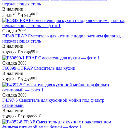
нержавеющая сталь
В наличии
40
Р
00
Р
3 438
4 912
Скидка
30%
F4348 FRAP Смеситель для кухни с подключением фильтра,
нержавеющая сталь
В наличии
50
Р
00
Р
5 575
7 965
Скидка
30%
F60899-1 FRAP Смеситель для кухни
В наличии
90
Р
00
Р
3 819
5 457
Скидка
30%
F4397-5 Смеситель для кухонной мойки под фильтр
сатиновый
В наличии
50
Р
00
Р
7 458
10 655