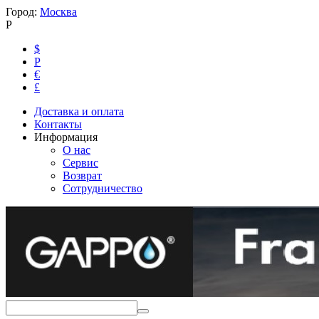
Город:
Москва
Р
$
Р
€
£
Доставка и оплата
Контакты
Информация
О нас
Сервис
Возврат
Сотрудничество