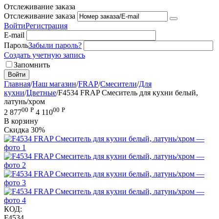
Отслеживание заказа
Отслеживание заказа
Войти
Регистрация
E-mail
Пароль
Забыли пароль?
Создать учетную запись
Запомнить
Войти
Главная
/
Наш магазин
/
FRAP
/
Смесители
/
Для
кухни
/
Цветные
/
F4534 FRAP Смеситель для кухни белый,
латунь/хром
00
Р
00
Р
2 877
4 110
В корзину
Скидка
30%
КОД:
F4534