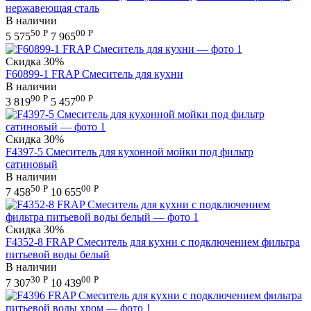
нержавеющая сталь
В наличии
50
Р
00
Р
5 575
7 965
Скидка
30%
F60899-1 FRAP Смеситель для кухни
В наличии
90
Р
00
Р
3 819
5 457
Скидка
30%
F4397-5 Смеситель для кухонной мойки под фильтр
сатиновый
В наличии
50
Р
00
Р
7 458
10 655
Скидка
30%
F4352-8 FRAP Смеситель для кухни с подключением фильтра
питьевой воды белый
В наличии
30
Р
00
Р
7 307
10 439