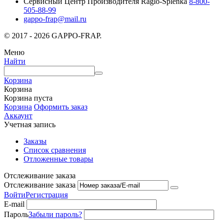
Сервисный Центр Производителя Raglo-Splenka
8-800-
505-88-99
gappo-frap@mail.ru
© 2017 - 2026 GAPPO-FRAP.
Меню
Найти
Корзина
Корзина
Корзина пуста
Корзина
Оформить заказ
Аккаунт
Учетная запись
Заказы
Список сравнения
Отложенные товары
Отслеживание заказа
Отслеживание заказа
Войти
Регистрация
E-mail
Пароль
Забыли пароль?