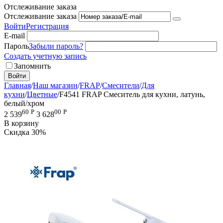
Отслеживание заказа
Отслеживание заказа
Войти
Регистрация
E-mail
Пароль
Забыли пароль?
Создать учетную запись
Запомнить
Войти
Главная
/
Наш магазин
/
FRAP
/
Смесители
/
Для
кухни
/
Цветные
/
F4541 FRAP Смеситель для кухни, латунь,
белый/хром
60
Р
00
Р
2 539
3 628
В корзину
Скидка
30%