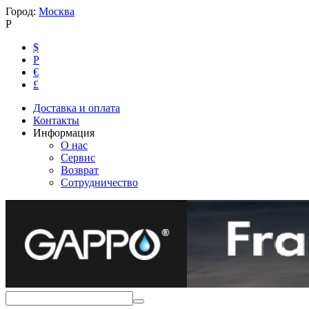
Город:
Москва
Р
$
Р
€
£
Доставка и оплата
Контакты
Информация
О нас
Сервис
Возврат
Сотрудничество