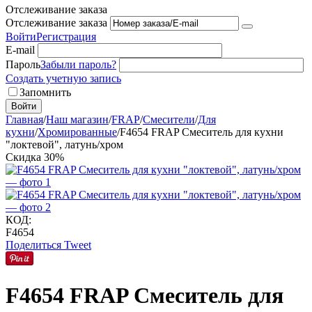
Отслеживание заказа
Отслеживание заказа
Войти
Регистрация
E-mail
Пароль
Забыли пароль?
Создать учетную запись
Запомнить
Войти
Главная
/
Наш магазин
/
FRAP
/
Смесители
/
Для
кухни
/
Хромированные
/
F4654 FRAP Смеситель для кухни
"локтевой", латунь/хром
Скидка
30%
КОД:
F4654
Поделиться
Tweet
F4654 FRAP Смеситель для