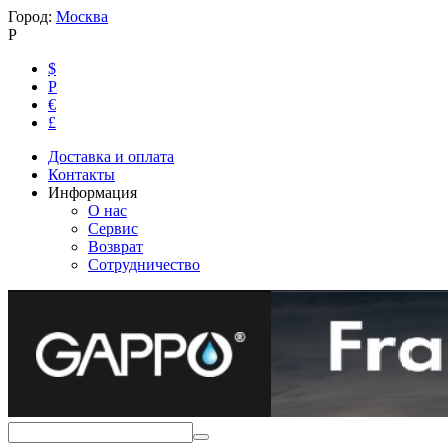
Город:
Москва
Р
$
Р
€
£
Доставка и оплата
Контакты
Информация
О нас
Сервис
Возврат
Сотрудничество