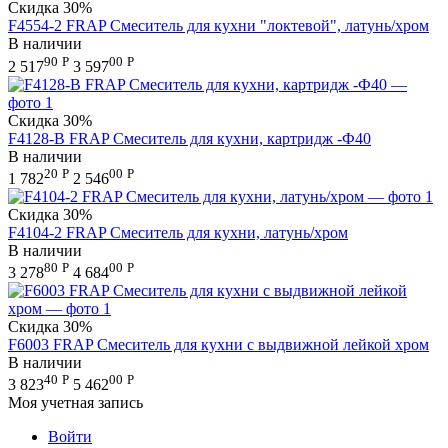
Скидка
30%
F4554-2 FRAP Смеситель для кухни "локтевой", латунь/хром
В наличии
90
Р
00
Р
2 517
3 597
Скидка
30%
F4128-B FRAP Cмеситель для кухни, картридж -Ф40
В наличии
20
Р
00
Р
1 782
2 546
Скидка
30%
F4104-2 FRAP Смеситель для кухни, латунь/хром
В наличии
80
Р
00
Р
3 278
4 684
Скидка
30%
F6003 FRAP Смеситель для кухни с выдвижной лейкой хром
В наличии
40
Р
00
Р
3 823
5 462
Моя учетная запись
Войти