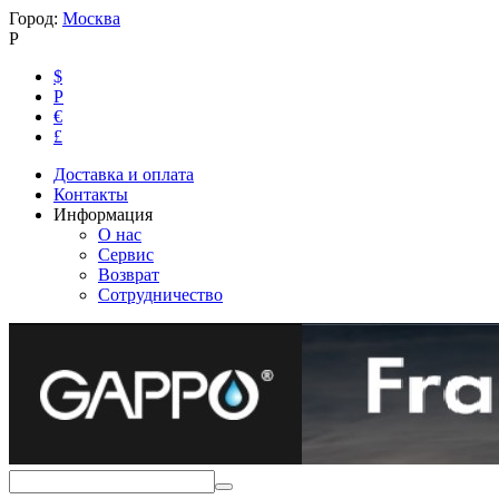
Город:
Москва
Р
$
Р
€
£
Доставка и оплата
Контакты
Информация
О нас
Сервис
Возврат
Сотрудничество