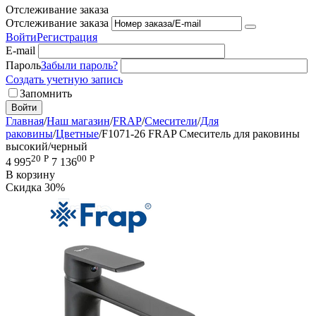
Отслеживание заказа
Отслеживание заказа
Войти
Регистрация
E-mail
Пароль
Забыли пароль?
Создать учетную запись
Запомнить
Войти
Главная
/
Наш магазин
/
FRAP
/
Смесители
/
Для
раковины
/
Цветные
/
F1071-26 FRAP Смеситель для раковины
высокий/черный
20
Р
00
Р
4 995
7 136
В корзину
Скидка
30%