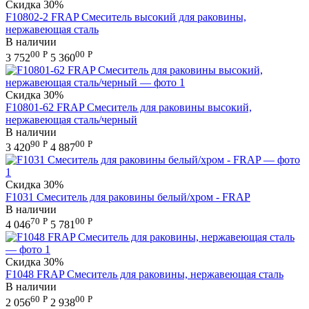
Скидка
30%
F10802-2 FRAP Смеситель высокий для раковины,
нержавеющая сталь
В наличии
00
Р
00
Р
3 752
5 360
Скидка
30%
F10801-62 FRAP Смеситель для раковины высокий,
нержавеющая сталь/черный
В наличии
90
Р
00
Р
3 420
4 887
Скидка
30%
F1031 Смеситель для раковины белый/хром - FRAP
В наличии
70
Р
00
Р
4 046
5 781
Скидка
30%
F1048 FRAP Смеситель для раковины, нержавеющая сталь
В наличии
60
Р
00
Р
2 056
2 938