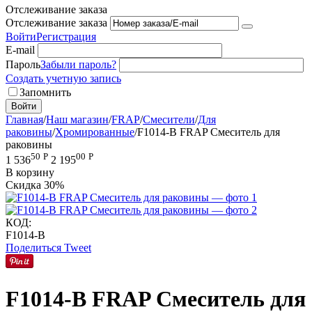
Отслеживание заказа
Отслеживание заказа
Войти
Регистрация
E-mail
Пароль
Забыли пароль?
Создать учетную запись
Запомнить
Войти
Главная
/
Наш магазин
/
FRAP
/
Смесители
/
Для
раковины
/
Хромированные
/
F1014-B FRAP Смеситель для
раковины
50
Р
00
Р
1 536
2 195
В корзину
Скидка
30%
КОД:
F1014-B
Поделиться
Tweet
F1014-B FRAP Смеситель для