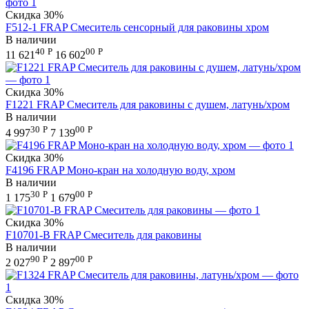
Скидка
30%
F512-1 FRAP Смеситель сенсорный для раковины хром
В наличии
40
Р
00
Р
11 621
16 602
Скидка
30%
F1221 FRAP Смеситель для раковины с душем, латунь/хром
В наличии
30
Р
00
Р
4 997
7 139
Скидка
30%
F4196 FRAP Моно-кран на холодную воду, хром
В наличии
30
Р
00
Р
1 175
1 679
Скидка
30%
F10701-B FRAP Смеситель для раковины
В наличии
90
Р
00
Р
2 027
2 897
Скидка
30%