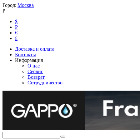
Город:
Москва
Р
$
Р
€
£
Доставка и оплата
Контакты
Информация
О нас
Сервис
Возврат
Сотрудничество