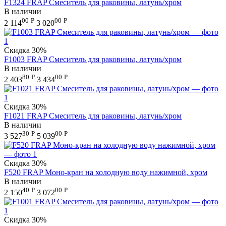
F1324 FRAP Смеситель для раковины, латунь/хром
В наличии
00
Р
00
Р
2 114
3 020
Скидка
30%
F1003 FRAP Смеситель для раковины, латунь/хром
В наличии
80
Р
00
Р
2 403
3 434
Скидка
30%
F1021 FRAP Смеситель для раковины, латунь/хром
В наличии
30
Р
00
Р
3 527
5 039
Скидка
30%
F520 FRAP Моно-кран на холодную воду нажимной, хром
В наличии
40
Р
00
Р
2 150
3 072
Скидка
30%