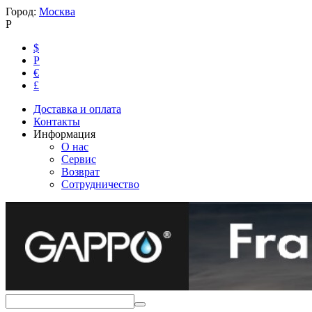
Город:
Москва
Р
$
Р
€
£
Доставка и оплата
Контакты
Информация
О нас
Сервис
Возврат
Сотрудничество