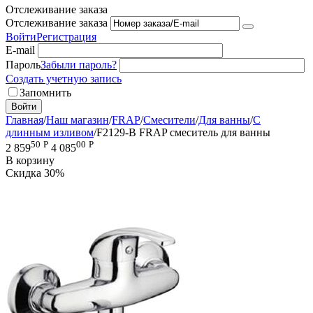
Отслеживание заказа
Отслеживание заказа
Войти
Регистрация
E-mail
Пароль
Забыли пароль?
Создать учетную запись
Запомнить
Войти
Главная
/
Наш магазин
/
FRAP
/
Смесители
/
Для ванны
/
С
длинным изливом
/
F2129-B FRAP смеситель для ванны
50
Р
00
Р
2 859
4 085
В корзину
Скидка
30%