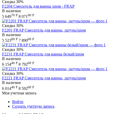
Скидка
30%
F2204 Смеситель для ванны хром - FRAP
В наличии
70
Р
00
Р
5 649
8 071
Скидка
30%
F2201 FRAP Смеситель для ванны, латунь/хром
В наличии
00
Р
00
Р
5 523
7 890
Скидка
30%
F2231 FRAP Смеситель для ванны белый/хром
В наличии
40
Р
00
Р
6 154
8 792
Скидка
30%
F2221 FRAP Смеситель для ванны, латунь/хром
В наличии
40
Р
00
Р
6 014
8 592
Моя учетная запись
Войти
Создать учетную запись