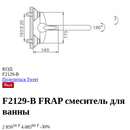
КОД:
F2129-B
Поделиться
Tweet
F2129-B FRAP смеситель для
ванны
50
Р
00
Р
2 859
4 085
-30%