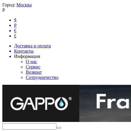
Город:
Москва
Р
$
Р
€
£
Доставка и оплата
Контакты
Информация
О нас
Сервис
Возврат
Сотрудничество