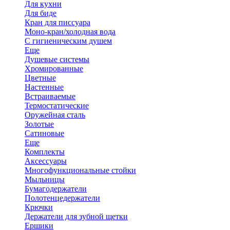
Для кухни
Для биде
Кран для писсуара
Моно-кран/холодная вода
С гигиеническим душем
Еще
Душевые системы
Хромированные
Цветные
Настенные
Встраиваемые
Термостатические
Оружейная сталь
Золотые
Сатиновые
Еще
Комплекты
Аксессуары
Многофункциональные стойки
Мыльницы
Бумагодержатели
Полотенцедержатели
Крючки
Держатели для зубной щетки
Ершики