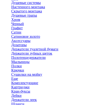
Душевые системы
Настенного монтажа
Скрытого монтажа
Душевые трапы
Хром
Черный
Графит
Сатин
Сатиновое золото
Аксессуары
Дозаторы
Держатели туалетной бумаги
Держатели зубных щеток
Полотенцедержатели
Мыльницы
Полки
Крючки
Сушилки на мойку
Еще
Комплектующие
Картриджи
Кран-буксы
Лейки
Держатели леек
Шланги