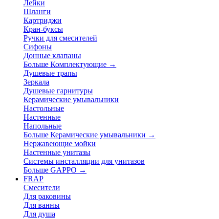
Лейки
Шланги
Картриджи
Кран-буксы
Ручки для смесителей
Сифоны
Донные клапаны
Больше Комплектующие
→
Душевые трапы
Зеркала
Душевые гарнитуры
Керамические умывальники
Настольные
Настенные
Напольные
Больше Керамические умывальники
→
Нержавеющие мойки
Настенные унитазы
Системы инсталляции для унитазов
Больше GAPPO
→
FRAP
Смесители
Для раковины
Для ванны
Для душа