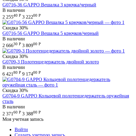
G0716-36 GAPPO Вешалка 3 крючка/черный
В наличии
40
Р
00
Р
2 255
3 222
Скидка
30%
G0716-56 GAPPO Вешалка 5 крючков/черный
В наличии
30
Р
00
Р
2 666
3 809
Скидка
30%
G0709-3 Полотенцедержатель двойной золото
В наличии
80
Р
00
Р
6 421
9 174
Скидка
30%
G0704-9 GAPPO Кольцевой полотенцедержатель оружейная
сталь
В наличии
60
Р
00
Р
2 371
3 388
Моя учетная запись
Войти
Создать учетную запись