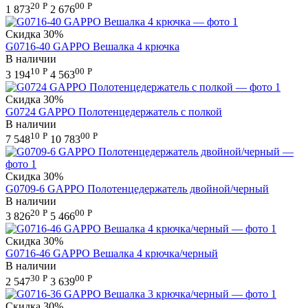
20
Р
00
Р
1 873
2 676
Скидка
30%
G0716-40 GAPPO Вешалка 4 крючка
В наличии
10
Р
00
Р
3 194
4 563
Скидка
30%
G0724 GAPPO Полотенцедержатель с полкой
В наличии
10
Р
00
Р
7 548
10 783
Скидка
30%
G0709-6 GAPPO Полотенцедержатель двойной/черный
В наличии
20
Р
00
Р
3 826
5 466
Скидка
30%
G0716-46 GAPPO Вешалка 4 крючка/черный
В наличии
30
Р
00
Р
2 547
3 639
Скидка
30%