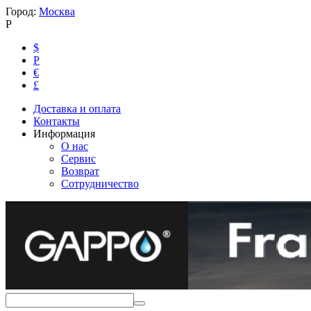
Город:
Москва
Р
$
Р
€
£
Доставка и оплата
Контакты
Информация
О нас
Сервис
Возврат
Сотрудничество