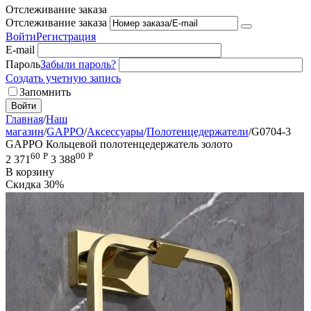
Отслеживание заказа
Отслеживание заказа
Войти
Регистрация
E-mail
Пароль
Забыли пароль?
Создать учетную запись
Запомнить
Войти
Главная
/
Наш
магазин
/
GAPPO
/
Аксессуары
/
Полотенцедержатели
/
G0704-3
GAPPO Кольцевой полотенцедержатель золото
60
Р
00
Р
2 371
3 388
В корзину
Скидка
30%