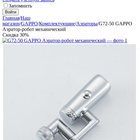
Запомнить
Войти
Главная
/
Наш
магазин
/
GAPPO
/
Комплектующие
/
Аэраторы
/
G72-50 GAPPO
Аэратор-робот механический
Скидка
30%