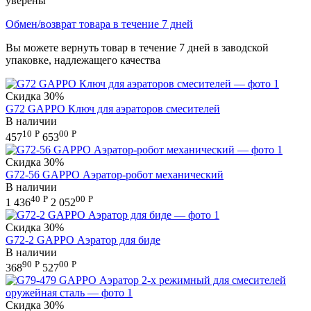
уверены
Обмен/возврат товара в течение 7 дней
Вы можете вернуть товар в течение 7 дней в заводской
упаковке, надлежащего качества
Скидка
30%
G72 GAPPO Ключ для аэраторов смесителей
В наличии
10
Р
00
Р
457
653
Скидка
30%
G72-56 GAPPO Аэратор-робот механический
В наличии
40
Р
00
Р
1 436
2 052
Скидка
30%
G72-2 GAPPO Аэратор для биде
В наличии
90
Р
00
Р
368
527
Скидка
30%