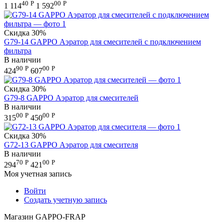
40
Р
00
Р
1 114
1 592
Скидка
30%
G79-14 GAPPO Аэратор для смесителей с подключением
фильтра
В наличии
90
Р
00
Р
424
607
Скидка
30%
G79-8 GAPPO Аэратор для смесителей
В наличии
00
Р
00
Р
315
450
Скидка
30%
G72-13 GAPPO Аэратор для смесителя
В наличии
70
Р
00
Р
294
421
Моя учетная запись
Войти
Создать учетную запись
Магазин GAPPO-FRAP