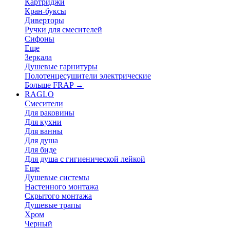
Картриджи
Кран-буксы
Диверторы
Ручки для смесителей
Сифоны
Еще
Зеркала
Душевые гарнитуры
Полотенцесушители электрические
Больше FRAP
→
RAGLO
Смесители
Для раковины
Для кухни
Для ванны
Для душа
Для биде
Для душа с гигиенической лейкой
Еще
Душевые системы
Настенного монтажа
Скрытого монтажа
Душевые трапы
Хром
Черный