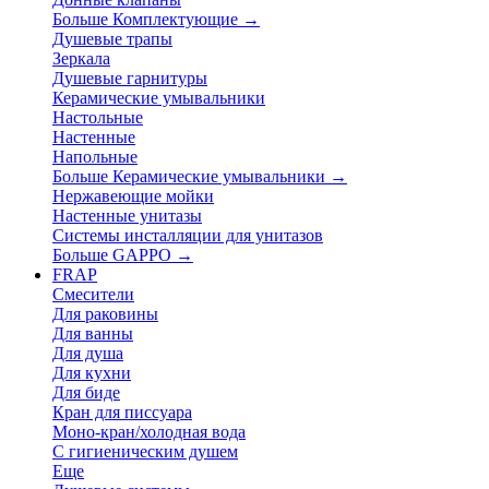
Больше Комплектующие
→
Душевые трапы
Зеркала
Душевые гарнитуры
Керамические умывальники
Настольные
Настенные
Напольные
Больше Керамические умывальники
→
Нержавеющие мойки
Настенные унитазы
Системы инсталляции для унитазов
Больше GAPPO
→
FRAP
Смесители
Для раковины
Для ванны
Для душа
Для кухни
Для биде
Кран для писсуара
Моно-кран/холодная вода
С гигиеническим душем
Еще