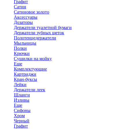
Графит
Сатин
Сатиновое золото
Аксессуары
Дозаторы
Держатели туалетной бумаги
Держатели зубных щеток
Полотенцедержатели
Мыльницы
Полки
Крючки
Сушилки на мойку
Еще
Комплектующие
Картриджи
Кран-буксы
Лейки
Держатели леек
Шланги
Изливы
Еще
Сифоны
Хром
Черный
Графит