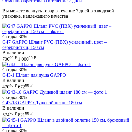
Обмен/возврат товара в течение 7 дней
Вы можете вернуть товар в течение 7 дней в заводской
упаковке, надлежащего качества
Скидка
30%
G47 GAPPO Шланг PVC (ПВХ) усиленный, цвет –
серебристый, 150 см
В наличии
00
Р
00
Р
700
1 000
Скидка
30%
G43-1 Шланг для душа GAPPO
В наличии
40
Р
00
Р
470
672
Скидка
30%
G43-18 GAPPO Душевой шланг 180 см
В наличии
70
Р
00
Р
574
821
Скидка
30%