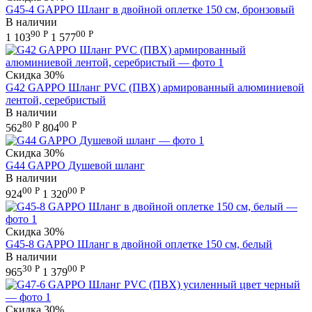
G45-4 GAPPO Шланг в двойной оплетке 150 см, бронзовый
В наличии
90
Р
00
Р
1 103
1 577
Скидка
30%
G42 GAPPO Шланг PVC (ПВХ) армированный алюминиевой
лентой, серебристый
В наличии
80
Р
00
Р
562
804
Скидка
30%
G44 GAPPO Душевой шланг
В наличии
00
Р
00
Р
924
1 320
Скидка
30%
G45-8 GAPPO Шланг в двойной оплетке 150 см, белый
В наличии
30
Р
00
Р
965
1 379
Скидка
30%