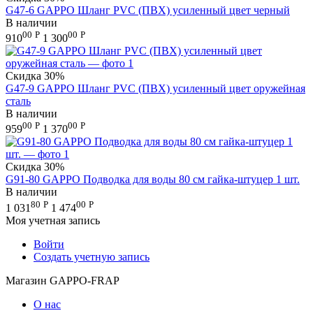
G47-6 GAPPO Шланг PVC (ПВХ) усиленный цвет черный
В наличии
00
Р
00
Р
910
1 300
Скидка
30%
G47-9 GAPPO Шланг PVC (ПВХ) усиленный цвет оружейная
сталь
В наличии
00
Р
00
Р
959
1 370
Скидка
30%
G91-80 GAPPO Подводка для воды 80 см гайка-штуцер 1 шт.
В наличии
80
Р
00
Р
1 031
1 474
Моя учетная запись
Войти
Создать учетную запись
Магазин GAPPO-FRAP
О нас