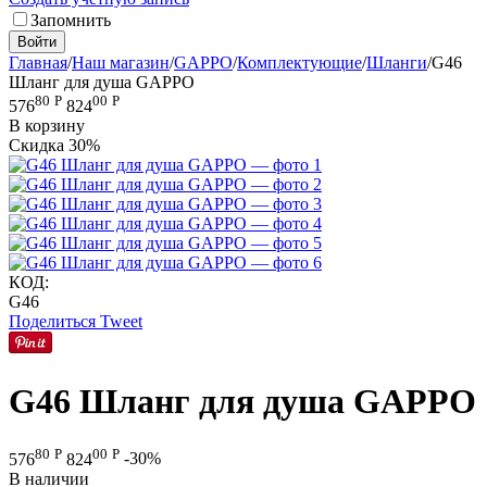
Запомнить
Войти
Главная
/
Наш магазин
/
GAPPO
/
Комплектующие
/
Шланги
/
G46
Шланг для душа GAPPO
80
Р
00
Р
576
824
В корзину
Скидка
30%
КОД:
G46
Поделиться
Tweet
G46 Шланг для душа GAPPO
80
Р
00
Р
576
824
-30%
В наличии