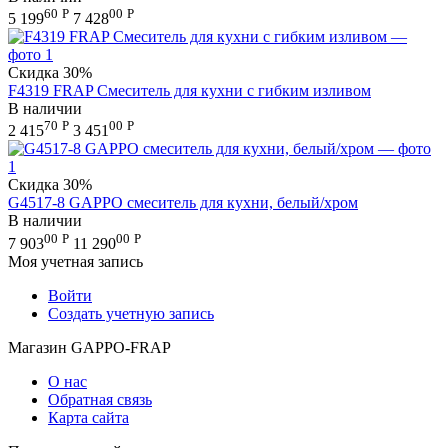
60
Р
00
Р
5 199
7 428
Скидка
30%
F4319 FRAP Смеситель для кухни с гибким изливом
В наличии
70
Р
00
Р
2 415
3 451
Скидка
30%
G4517-8 GAPPO смеситель для кухни, белый/хром
В наличии
00
Р
00
Р
7 903
11 290
Моя учетная запись
Войти
Создать учетную запись
Магазин GAPPO-FRAP
О нас
Обратная связь
Карта сайта