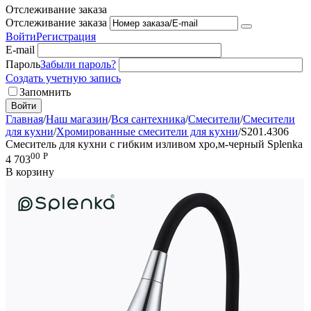
Отслеживание заказа
Отслеживание заказа
Войти
Регистрация
E-mail
Пароль
Забыли пароль?
Создать учетную запись
Запомнить
Войти
Главная
/
Наш магазин
/
Вся сантехника
/
Смесители
/
Смесители
для кухни
/
Хромированные смесители для кухни
/
S201.4306
Смеситель для кухни с гибким изливом хро,м-черный Splenka
00
Р
4 703
В корзину