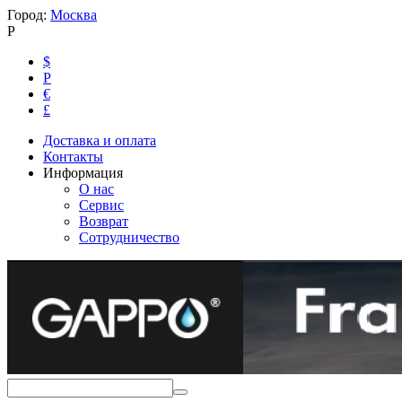
Город:
Москва
Р
$
Р
€
£
Доставка и оплата
Контакты
Информация
О нас
Сервис
Возврат
Сотрудничество