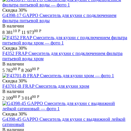
Скидка
30%
G4398-17 GAPPO Смеситель для кухни с подключением
фильтра питьевой воды
В наличии
10
Р
00
Р
8 381
11 973
Скидка
30%
F4352 FRAP Смеситель для кухни с подключением фильтра
питьевой воды хром
В наличии
00
Р
00
Р
5 782
8 260
Скидка
30%
F43701-B FRAP Смеситель для кухни хром
В наличии
80
Р
00
Р
2 109
3 014
Скидка
30%
G4398-45 GAPPO Смеситель для кухни с выдвижной лейкой
сатиновый
В наличии