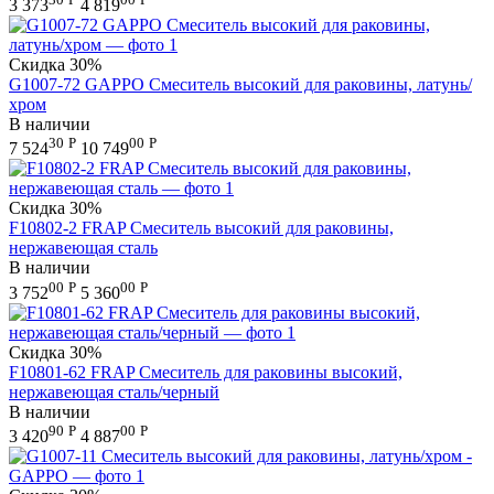
3 373
4 819
Скидка
30%
G1007-72 GAPPO Смеситель высокий для раковины, латунь/
хром
В наличии
30
Р
00
Р
7 524
10 749
Скидка
30%
F10802-2 FRAP Смеситель высокий для раковины,
нержавеющая сталь
В наличии
00
Р
00
Р
3 752
5 360
Скидка
30%
F10801-62 FRAP Смеситель для раковины высокий,
нержавеющая сталь/черный
В наличии
90
Р
00
Р
3 420
4 887