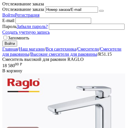
Отслеживание заказа
Отслеживание заказа
Войти
Регистрация
E-mail
Пароль
Забыли пароль?
Создать учетную запись
Запомнить
Войти
Главная
/
Наш магазин
/
Вся сантехника
/
Смесители
/
Смесители
для раковины
/
Высокие смесители для раковины
/
R51.15
Смеситель высокий для раковин RAGLO
00
Р
18 580
В корзину