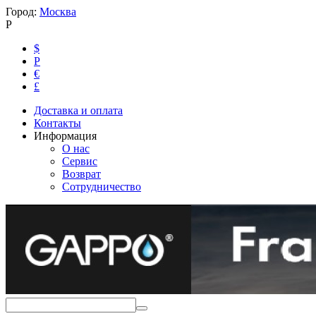
Город:
Москва
Р
$
Р
€
£
Доставка и оплата
Контакты
Информация
О нас
Сервис
Возврат
Сотрудничество