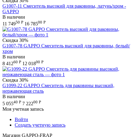
Скидка
30%
G1007-11 Смеситель высокий для раковины, латунь/хром -
GAPPO
В наличии
50
Р
00
Р
11 749
16 785
Скидка
30%
G1007-78 GAPPO Смеситель высокий для раковины, белый/
хром
В наличии
60
Р
00
Р
8 412
12 018
Скидка
30%
G1099-22 GAPPO Смеситель для раковины высокий,
нержавеющая сталь
В наличии
40
Р
00
Р
5 055
7 222
Моя учетная запись
Войти
Создать учетную запись
Магазин GAPPO-FRAP