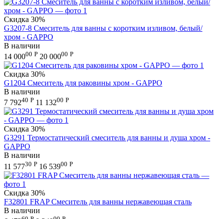
Скидка
30%
G3207-8 Смеситель для ванны с коротким изливом, белый/
хром - GAPPO
В наличии
00
Р
00
Р
14 000
20 000
Скидка
30%
G1204 Смеситель для раковины хром - GAPPO
В наличии
40
Р
00
Р
7 792
11 132
Скидка
30%
G3291 Термостатический смеситель для ванны и душа хром -
GAPPO
В наличии
30
Р
00
Р
11 577
16 539
Скидка
30%
F32801 FRAP Смеситель для ванны нержавеющая сталь
В наличии
60
Р
00
Р