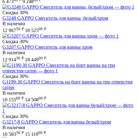
6 473
9 248
Скидка
30%
G3248 GAPPO Смеситель для ванны, белый/хром
В наличии
50
Р
00
Р
12 967
18 525
Скидка
30%
G3207 GAPPO Смеситель для ванны хром
В наличии
30
Р
00
Р
12 914
18 449
Скидка
30%
G1199-30 GAPPO Смеситель на борт ванны на три отверстия
сатин
В наличии
60
Р
00
Р
10 155
14 508
Скидка
30%
G3217-8 GAPPO Смеситель для ванны белый/хром
В наличии
30
Р
00
Р
10 583
15 119