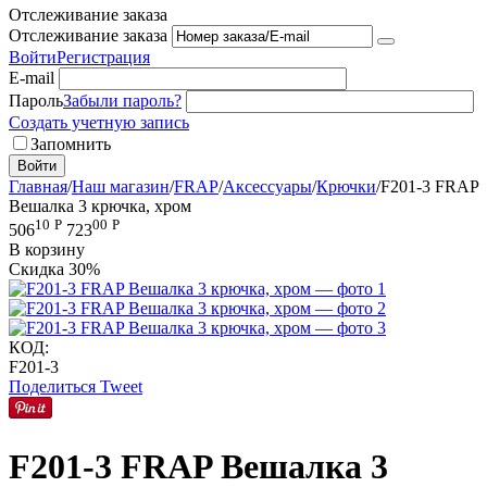
Отслеживание заказа
Отслеживание заказа
Войти
Регистрация
E-mail
Пароль
Забыли пароль?
Создать учетную запись
Запомнить
Войти
Главная
/
Наш магазин
/
FRAP
/
Аксессуары
/
Крючки
/
F201-3 FRAP
Вешалка 3 крючка, хром
10
Р
00
Р
506
723
В корзину
Скидка
30%
КОД:
F201-3
Поделиться
Tweet
F201-3 FRAP Вешалка 3