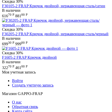
Скидка
30%
F30105-2 FRAP Крючок двойной, нержавеющая сталь/сатин
В наличии
70
Р
00
Р
616
881
Скидка
30%
F30205-2 FRAP Крючок двойной, нержавеющая сталь/черный
В наличии
30
Р
00
Р
699
999
Скидка
30%
F1605-2 FRAP Крючок двойной
В наличии
70
Р
00
Р
322
461
Моя учетная запись
Войти
Создать учетную запись
Магазин GAPPO-FRAP
О нас
Обратная связь
Карта сайта