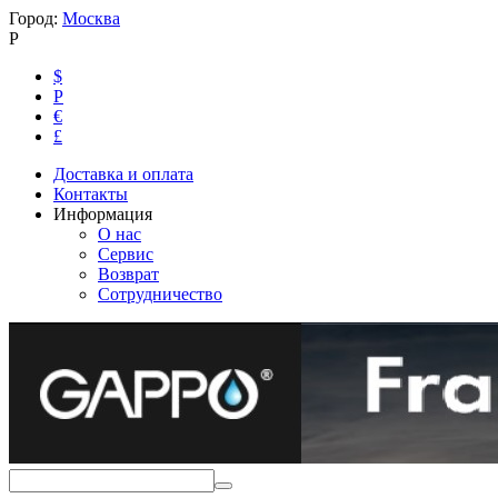
Город:
Москва
Р
$
Р
€
£
Доставка и оплата
Контакты
Информация
О нас
Сервис
Возврат
Сотрудничество