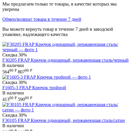
Мы предлагаем только те товары, в качестве которых мы
уверены
Обмен/возврат товара в течение 7 дней
Вы можете вернуть товар в течение 7 дней в заводской
упаковке, надлежащего качества
Скидка
30%
F30205 FRAP Крючок одинарный, нержавеющая сталь/черный
В наличии
90
Р
00
Р
564
807
Скидка
30%
F1605-3 FRAP Крючок тройной
В наличии
00
Р
00
Р
413
590
Скидка
30%
F30105 FRAP Крючок одинарный, нержавеющая сталь/сатин
В наличии
00
Р
00
Р