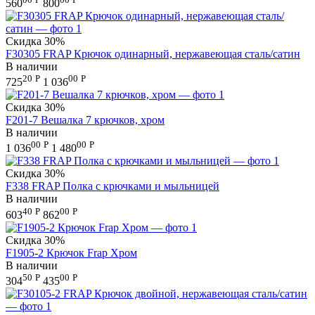
560
800
Скидка
30%
F30305 FRAP Крючок одинарный, нержавеющая сталь/сатин
В наличии
20
Р
00
Р
725
1 036
Скидка
30%
F201-7 Вешалка 7 крючков, хром
В наличии
00
Р
00
Р
1 036
1 480
Скидка
30%
F338 FRAP Полка с крючками и мыльницей
В наличии
40
Р
00
Р
603
862
Скидка
30%
F1905-2 Крючок Frap Хром
В наличии
50
Р
00
Р
304
435