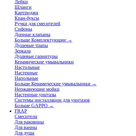
Лейки
Шланги
Картриджи
Кран-буксы
Ручки для смесителей
Сифоны
Донные клапаны
Больше Комплектующие
→
Душевые трапы
Зеркала
Душевые гарнитуры
Керамические умывальники
Настольные
Настенные
Напольные
Больше Керамические умывальники
→
Нержавеющие мойки
Настенные унитазы
Системы инсталляции для унитазов
Больше GAPPO
→
FRAP
Смесители
Для раковины
Для ванны
Для душа