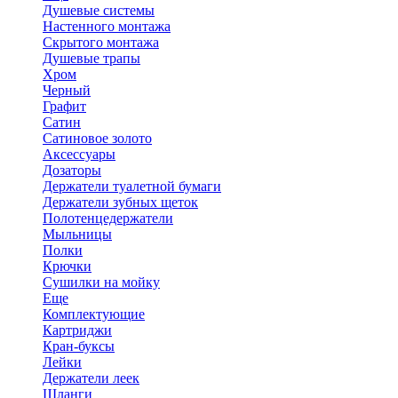
Душевые системы
Настенного монтажа
Скрытого монтажа
Душевые трапы
Хром
Черный
Графит
Сатин
Сатиновое золото
Аксессуары
Дозаторы
Держатели туалетной бумаги
Держатели зубных щеток
Полотенцедержатели
Мыльницы
Полки
Крючки
Сушилки на мойку
Еще
Комплектующие
Картриджи
Кран-буксы
Лейки
Держатели леек
Шланги