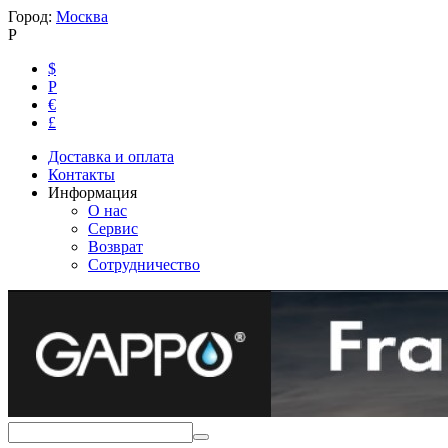
Город:
Москва
Р
$
Р
€
£
Доставка и оплата
Контакты
Информация
О нас
Сервис
Возврат
Сотрудничество