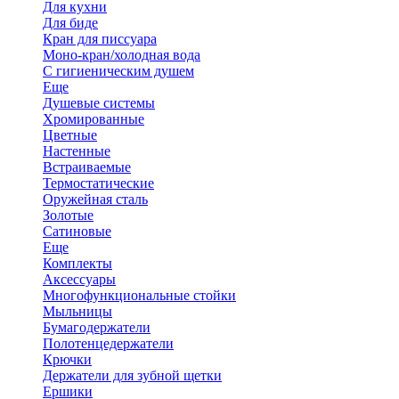
Для кухни
Для биде
Кран для писсуара
Моно-кран/холодная вода
С гигиеническим душем
Еще
Душевые системы
Хромированные
Цветные
Настенные
Встраиваемые
Термостатические
Оружейная сталь
Золотые
Сатиновые
Еще
Комплекты
Аксессуары
Многофункциональные стойки
Мыльницы
Бумагодержатели
Полотенцедержатели
Крючки
Держатели для зубной щетки
Ершики