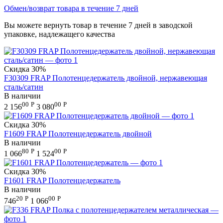
Обмен/возврат товара в течение 7 дней
Вы можете вернуть товар в течение 7 дней в заводской
упаковке, надлежащего качества
Скидка
30%
F30309 FRAP Полотенцедержатель двойной, нержавеющая
сталь/сатин
В наличии
00
Р
00
Р
2 156
3 080
Скидка
30%
F1609 FRAP Полотенцедержатель двойной
В наличии
80
Р
00
Р
1 066
1 524
Скидка
30%
F1601 FRAP Полотенцедержатель
В наличии
20
Р
00
Р
746
1 066