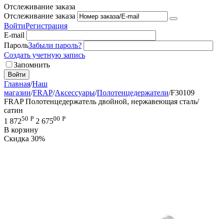
Отслеживание заказа
Отслеживание заказа
Войти
Регистрация
E-mail
Пароль
Забыли пароль?
Создать учетную запись
Запомнить
Войти
Главная
/
Наш
магазин
/
FRAP
/
Аксессуары
/
Полотенцедержатели
/
F30109
FRAP Полотенцедержатель двойной, нержавеющая сталь/
сатин
50
Р
00
Р
1 872
2 675
В корзину
Скидка
30%