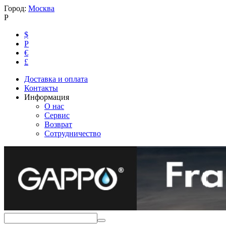
Город:
Москва
Р
$
Р
€
£
Доставка и оплата
Контакты
Информация
О нас
Сервис
Возврат
Сотрудничество