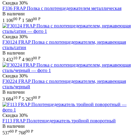
Скидка
30%
F336 FRAP Полка с полотенцедержателем металлическая
В наличии
00
Р
00
Р
1 106
1 580
Скидка
30%
F30124 FRAP Полка с полотенцедержателем, нержавеющая
сталь/сатин
В наличии
10
Р
00
Р
3 432
4 903
Скидка
30%
F30224 FRAP Полка с полотенцедержателем, нержавеющая
сталь/черный
В наличии
10
Р
00
Р
3 684
5 263
Скидка
30%
F113 FRAP Полотенцедержатель тройной поворотный
В наличии
60
Р
00
Р
537
768