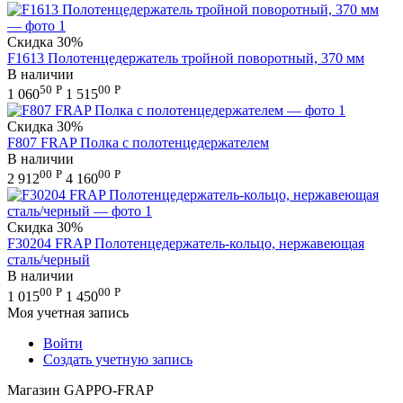
Скидка
30%
F1613 Полотенцедержатель тройной поворотный, 370 мм
В наличии
50
Р
00
Р
1 060
1 515
Скидка
30%
F807 FRAP Полка c полотенцедержателем
В наличии
00
Р
00
Р
2 912
4 160
Скидка
30%
F30204 FRAP Полотенцедержатель-кольцо, нержавеющая
сталь/черный
В наличии
00
Р
00
Р
1 015
1 450
Моя учетная запись
Войти
Создать учетную запись
Магазин GAPPO-FRAP