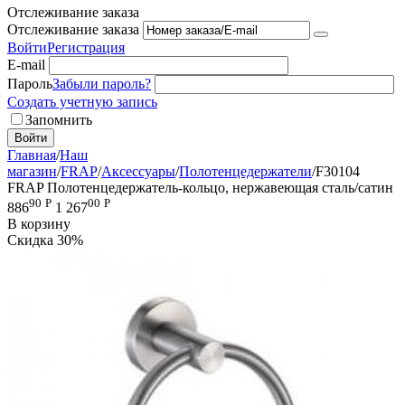
Отслеживание заказа
Отслеживание заказа
Войти
Регистрация
E-mail
Пароль
Забыли пароль?
Создать учетную запись
Запомнить
Войти
Главная
/
Наш
магазин
/
FRAP
/
Аксессуары
/
Полотенцедержатели
/
F30104
FRAP Полотенцедержатель-кольцо, нержавеющая сталь/сатин
90
Р
00
Р
886
1 267
В корзину
Скидка
30%