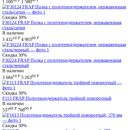
00
Р
00
Р
1 106
1 580
Скидка
30%
F30124 FRAP Полка с полотенцедержателем, нержавеющая
сталь/сатин
В наличии
10
Р
00
Р
3 432
4 903
Скидка
30%
F30224 FRAP Полка с полотенцедержателем, нержавеющая
сталь/черный
В наличии
10
Р
00
Р
3 684
5 263
Скидка
30%
F113 FRAP Полотенцедержатель тройной поворотный
В наличии
60
Р
00
Р
537
768
Скидка
30%