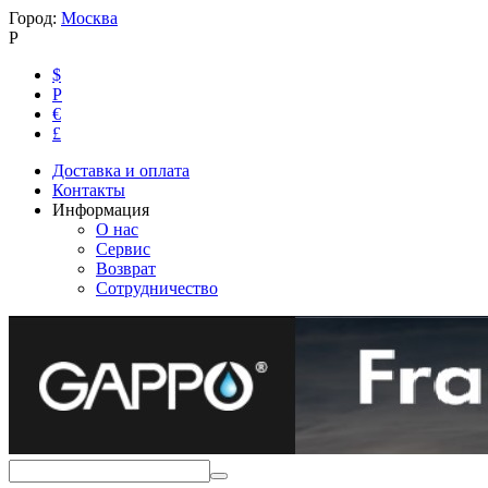
Город:
Москва
Р
$
Р
€
£
Доставка и оплата
Контакты
Информация
О нас
Сервис
Возврат
Сотрудничество