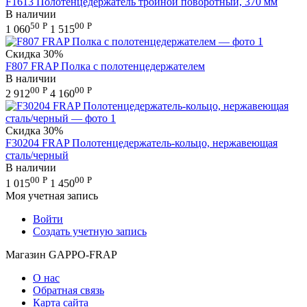
F1613 Полотенцедержатель тройной поворотный, 370 мм
В наличии
50
Р
00
Р
1 060
1 515
Скидка
30%
F807 FRAP Полка c полотенцедержателем
В наличии
00
Р
00
Р
2 912
4 160
Скидка
30%
F30204 FRAP Полотенцедержатель-кольцо, нержавеющая
сталь/черный
В наличии
00
Р
00
Р
1 015
1 450
Моя учетная запись
Войти
Создать учетную запись
Магазин GAPPO-FRAP
О нас
Обратная связь
Карта сайта