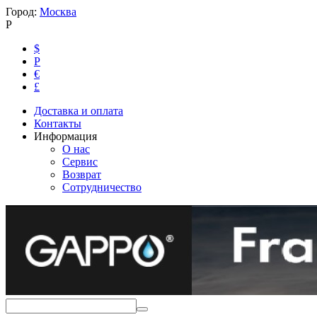
Город:
Москва
Р
$
Р
€
£
Доставка и оплата
Контакты
Информация
О нас
Сервис
Возврат
Сотрудничество