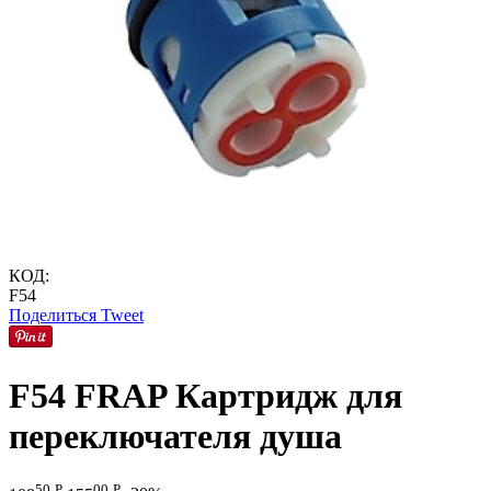
КОД:
F54
Поделиться
Tweet
F54 FRAP Картридж для
переключателя душа
50
Р
00
Р