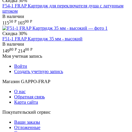
Скидка
30%
F54-1 FRAP Картридж для переключателя душа с латунным
штоком
В наличии
50
Р
00
Р
115
165
Скидка
30%
F51-1 FRAP Картридж 35 мм - высокий
В наличии
80
Р
00
Р
149
214
Моя учетная запись
Войти
Создать учетную запись
Магазин GAPPO-FRAP
О нас
Обратная связь
Карта сайта
Покупательский сервис
Ваши заказы
Отложенные