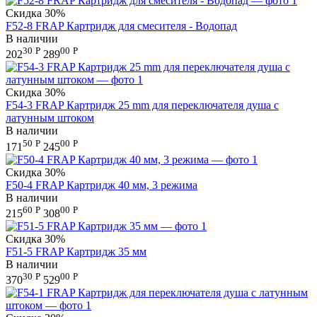
Скидка
30%
F52-8 FRAP Картридж для смесителя - Водопад
В наличии
30
Р
00
Р
202
289
Скидка
30%
F54-3 FRAP Картридж 25 mm для переключателя душа с
латунным штоком
В наличии
50
Р
00
Р
171
245
Скидка
30%
F50-4 FRAP Картридж 40 мм, 3 режима
В наличии
60
Р
00
Р
215
308
Скидка
30%
F51-5 FRAP Картридж 35 мм
В наличии
30
Р
00
Р
370
529