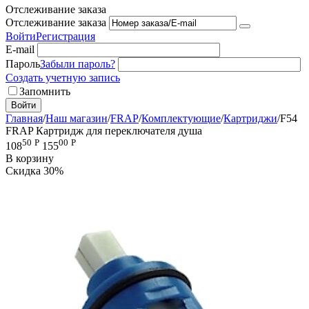
Отслеживание заказа
Отслеживание заказа
Войти
Регистрация
E-mail
Пароль
Забыли пароль?
Создать учетную запись
Запомнить
Войти
Главная
/
Наш магазин
/
FRAP
/
Комплектующие
/
Картриджи
/
F54
FRAP Картридж для переключателя душа
50
Р
00
Р
108
155
В корзину
Скидка
30%